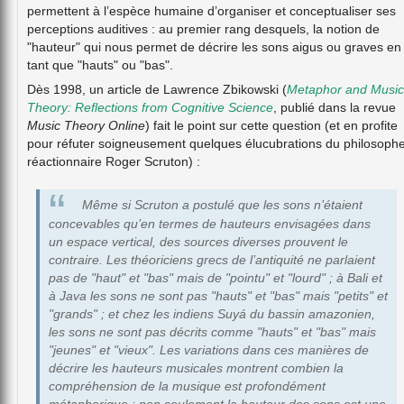
permettent à l’espèce humaine d’organiser et conceptualiser ses
perceptions auditives : au premier rang desquels, la notion de
"hauteur" qui nous permet de décrire les sons aigus ou graves en
tant que "hauts" ou "bas".
Dès 1998, un article de Lawrence Zbikowski (
Metaphor and Music
Theory: Reflections from Cognitive Science
, publié dans la revue
Music Theory Online
) fait le point sur cette question (et en profite
pour réfuter soigneusement quelques élucubrations du philosoph
réactionnaire Roger Scruton) :
Même si Scruton a postulé que les sons n’étaient
concevables qu’en termes de hauteurs envisagées dans
un espace vertical, des sources diverses prouvent le
contraire. Les théoriciens grecs de l’antiquité ne parlaient
pas de "haut" et "bas" mais de "pointu" et "lourd" ; à Bali et
à Java les sons ne sont pas "hauts" et "bas" mais "petits" et
"grands" ; et chez les indiens Suyá du bassin amazonien,
les sons ne sont pas décrits comme "hauts" et "bas" mais
"jeunes" et "vieux". Les variations dans ces manières de
décrire les hauteurs musicales montrent combien la
compréhension de la musique est profondément
métaphorique : non seulement la hauteur des sons est une