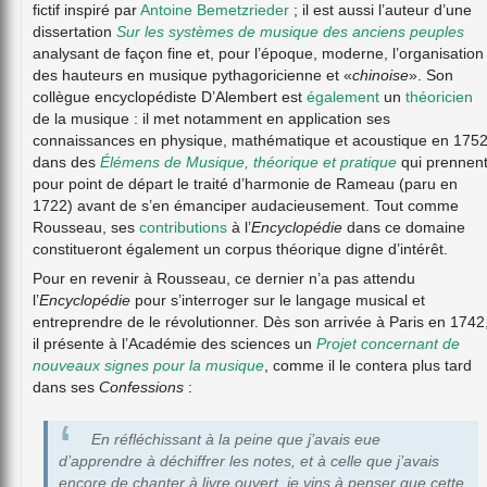
fictif inspiré par
Antoine Bemetzrieder
; il est aussi l’auteur d’une
dissertation
Sur les systèmes de musique des anciens peuples
analysant de façon fine et, pour l’époque, moderne, l’organisation
des hauteurs en musique pythagoricienne et «
chinoise
». Son
collègue encyclopédiste D’Alembert est
également
un
théoricien
de la musique : il met notamment en application ses
connaissances en physique, mathématique et acoustique en 175
dans des
Élémens de Musique, théorique et pratique
qui prennen
pour point de départ le traité d’harmonie de Rameau (paru en
1722) avant de s’en émanciper audacieusement. Tout comme
Rousseau, ses
contributions
à l’
Encyclopédie
dans ce domaine
constitueront également un corpus théorique digne d’intérêt.
Pour en revenir à Rousseau, ce dernier n’a pas attendu
l’
Encyclopédie
pour s’interroger sur le langage musical et
entreprendre de le révolutionner. Dès son arrivée à Paris en 1742
il présente à l’Académie des sciences un
Projet concernant de
nouveaux signes pour la musique
, comme il le contera plus tard
dans ses
Confessions
:
En réfléchissant à la peine que j’avais eue
d’apprendre à déchiffrer les notes, et à celle que j’avais
encore de chanter à livre ouvert, je vins à penser que cette