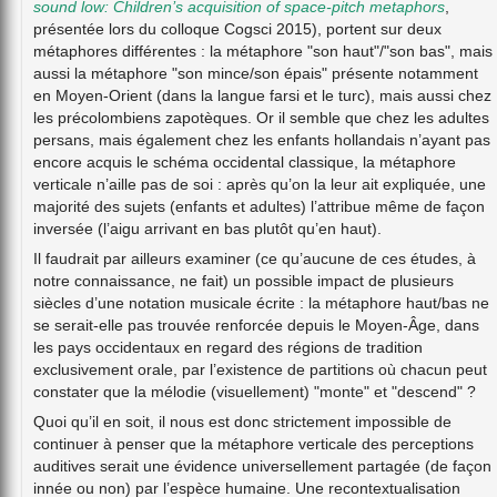
sound low: Children’s acquisition of space-pitch metaphors
,
présentée lors du colloque Cogsci 2015), portent sur deux
métaphores différentes : la métaphore "son haut"/"son bas", mais
aussi la métaphore "son mince/son épais" présente notamment
en Moyen-Orient (dans la langue farsi et le turc), mais aussi chez
les précolombiens zapotèques. Or il semble que chez les adultes
persans, mais également chez les enfants hollandais n’ayant pas
encore acquis le schéma occidental classique, la métaphore
verticale n’aille pas de soi : après qu’on la leur ait expliquée, une
majorité des sujets (enfants et adultes) l’attribue même de façon
inversée (l’aigu arrivant en bas plutôt qu’en haut).
Il faudrait par ailleurs examiner (ce qu’aucune de ces études, à
notre connaissance, ne fait) un possible impact de plusieurs
siècles d’une notation musicale écrite : la métaphore haut/bas ne
se serait-elle pas trouvée renforcée depuis le Moyen-Âge, dans
les pays occidentaux en regard des régions de tradition
exclusivement orale, par l’existence de partitions où chacun peut
constater que la mélodie (visuellement) "monte" et "descend" ?
Quoi qu’il en soit, il nous est donc strictement impossible de
continuer à penser que la métaphore verticale des perceptions
auditives serait une évidence universellement partagée (de façon
innée ou non) par l’espèce humaine. Une recontextualisation