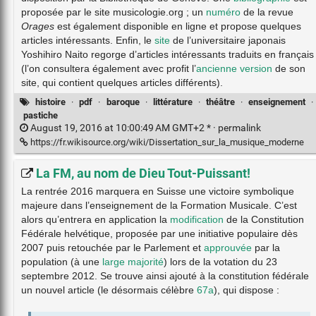
proposée par le site musicologie.org ; un
numéro
de la revue
Orages
est également disponible en ligne et propose quelques
articles intéressants. Enfin, le
site
de l’universitaire japonais
Yoshihiro Naito regorge d’articles intéressants traduits en français
(l’on consultera également avec profit l’
ancienne version
de son
site, qui contient quelques articles différents).
histoire
·
pdf
·
baroque
·
littérature
·
théâtre
·
enseignement
·
pastiche
August 19, 2016 at 10:00:49 AM GMT+2 * ·
permalink
https://fr.wikisource.org/wiki/Dissertation_sur_la_musique_moderne
La FM, au nom de Dieu Tout-Puissant!
La rentrée 2016 marquera en Suisse une victoire symbolique
majeure dans l’enseignement de la Formation Musicale. C’est
alors qu’entrera en application la
modification
de la Constitution
Fédérale helvétique, proposée par une initiative populaire dès
2007 puis retouchée par le Parlement et
approuvée
par la
population (à une
large majorité
) lors de la votation du 23
septembre 2012. Se trouve ainsi ajouté à la constitution fédérale
un nouvel article (le désormais célèbre
67a
), qui dispose :