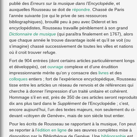
publié des
Erreurs sur la musique dans l’Encyclopédie
, et
auxquelles Rousseau se doit de
répondre
. Chassé de Paris
l’année suivante (ce qui le prive de ses ressources
bibliographiques), brouillé peu à peu avec Diderot et les
encyclopédistes, Rousseau travaille péniblement à son grand
Dictionnaire de musique
(qui paraîtra finalement en 1767), alors
que chaque année le trouve davantage isolé et qu’il se voit (ou
s’imagine) chassé successivement de toutes les villes et nations
où il croit trouver refuge.
Fort de 904 entrées (dont certains articles particulièrement longs
et développés), cet
ouvrage
complexe et d’une érudition
impressionnante mérite qu’on y consacre des
livres
et des
colloques
entiers ; fort de l’expérience encyclopédique, Rousseau
tisse entre les articles un réseau de renvois et de références qui
cherche à donner l’impression d’un traité unitaire et cohérent.
Hommage s’il en est, près de 350 de ces articles seront reproduit
dix ans plus tard dans le
Supplément
de l’Encyclopédie ; c’est,
encore aujourd’hui, l’un des textes majeurs, non seulement du ci-
devant «
citoyen de Genève
», mais de son siècle tout entier.
Pour les écrits de Rousseau se rapportant à la musique, l’on peut
se reporter à l’
édition en ligne
de ses œuvres complètes mise à
disposition par la Bibliothèque de Genève. Une
bibliographie
est