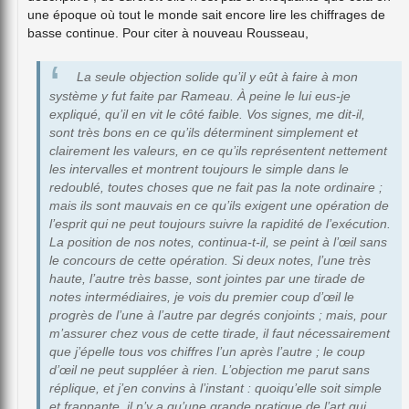
une époque où tout le monde sait encore lire les chiffrages de
basse continue. Pour citer à nouveau Rousseau,
La seule objection solide qu’il y eût à faire à mon
système y fut faite par Rameau. À peine le lui eus-je
expliqué, qu’il en vit le côté faible. Vos signes, me dit-il,
sont très bons en ce qu’ils déterminent simplement et
clairement les valeurs, en ce qu’ils représentent nettement
les intervalles et montrent toujours le simple dans le
redoublé, toutes choses que ne fait pas la note ordinaire ;
mais ils sont mauvais en ce qu’ils exigent une opération de
l’esprit qui ne peut toujours suivre la rapidité de l’exécution.
La position de nos notes, continua-t-il, se peint à l’œil sans
le concours de cette opération. Si deux notes, l’une très
haute, l’autre très basse, sont jointes par une tirade de
notes intermédiaires, je vois du premier coup d’œil le
progrès de l’une à l’autre par degrés conjoints ; mais, pour
m’assurer chez vous de cette tirade, il faut nécessairement
que j’épelle tous vos chiffres l’un après l’autre ; le coup
d’œil ne peut suppléer à rien. L’objection me parut sans
réplique, et j’en convins à l’instant : quoiqu’elle soit simple
et frappante, il n’y a qu’une grande pratique de l’art qui