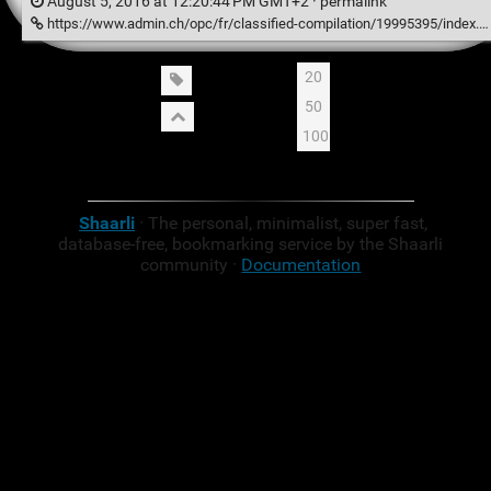
August 5, 2016 at 12:20:44 PM GMT+2 ·
permalink
https://www.admin.ch/opc/fr/classified-compilation/19995395/index.html#a67a
20
50
100
Shaarli
· The personal, minimalist, super fast,
database-free, bookmarking service by the Shaarli
community ·
Documentation