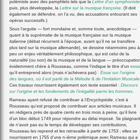
polémiste avec des pamphlets tels que la
Lettre d’un symphoniste
puis, plus développée, la
Lettre sur la musique françoise
. (Il doit
également se défendre, on l’a vu, des accusations entourant ses
opéras successifs.)
Sous l’argutie — fort mondaine et, somme toute, anecdotique —
quant à la suprématie de la musique française sur la musique
italienne (débat récurrent à l’époque, avant qu’il ne se transfère
plus tard sur la musique allemande), se dessine néanmoins peu à
peu un enjeu véritablement philosophique, qui est celui de la
naturalité
(ou non) de la musique et de la langue — préoccupatio
évidemment chère à Rousseau, comme l’indique le titre d’un
essa
qu’il entreprend alors (mais n’achèvera pas) :
Essai sur l’origine
des langues, où il est parlé de la Mélodie & de l’Imitation Musicale
Ces travaux nourrissent également son texte essentiel :
Discours
sur l’origine et les fondements de l’inégalité parmi les hommes
.
Rameau ayant refusé de contribuer à l’
Encyclopédie
, c’est à
Rousseau qu’est proposé de contribuer aux articles musicaux. Il
en rédigera près de quatre cents en trois mois à peine, qu’il livre
d’un bloc début 1749 pour répondre au délai imposé. Se plaignan
de n’avoir pas eu le temps de développer ses contributions,
Rousseau les reprend et les retravaille à partir de 1753 ; elles se
nourrissent en 1755 d’une n-ième polémique avec Rameau qui a