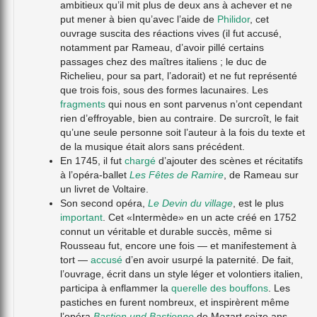
ambitieux qu’il mit plus de deux ans à achever et ne
put mener à bien qu’avec l’aide de
Philidor
, cet
ouvrage suscita des réactions vives (il fut accusé,
notamment par Rameau, d’avoir pillé certains
passages chez des maîtres italiens ; le duc de
Richelieu, pour sa part, l’adorait) et ne fut représenté
que trois fois, sous des formes lacunaires. Les
fragments
qui nous en sont parvenus n’ont cependant
rien d’effroyable, bien au contraire. De surcroît, le fait
qu’une seule personne soit l’auteur à la fois du texte et
de la musique était alors sans précédent.
En 1745, il fut
chargé
d’ajouter des scènes et récitatifs
à l’opéra-ballet
Les Fêtes de Ramire
, de Rameau sur
un livret de Voltaire.
Son second opéra,
Le Devin du village
, est le plus
important
. Cet «Intermède» en un acte créé en 1752
connut un véritable et durable succès, même si
Rousseau fut, encore une fois — et manifestement à
tort —
accusé
d’en avoir usurpé la paternité. De fait,
l’ouvrage, écrit dans un style léger et volontiers italien,
participa à enflammer la
querelle des bouffons
. Les
pastiches en furent nombreux, et inspirèrent même
l’opéra
Bastien und Bastienne
de Mozart seize ans