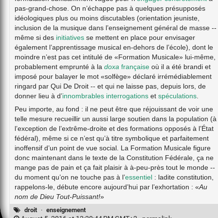
pas-grand-chose. On n’échappe pas à quelques présupposés
idéologiques plus ou moins discutables (orientation jeuniste,
inclusion de la musique dans l’enseignement général de masse --
même si des
initiatives
se mettent en place pour envisager
également l’apprentissage musical en-dehors de l’école), dont le
moindre n’est pas cet intitulé de «Formation Musicale» lui-même,
probablement emprunté à la
doxa
française
où il a été brandi et
imposé pour balayer le mot «solfège» déclaré irrémédiablement
ringard par Qui De Droit -- et qui ne laisse pas, depuis lors, de
donner lieu à d’
innombrables
interrogations
et
spéculations
.
Peu importe, au fond : il ne peut être que réjouissant de voir une
telle mesure recueillir un aussi large soutien dans la population (à
l’exception de l’extrême-droite et des formations opposés à l’État
fédéral), même si ce n’est qu’à titre symbolique et parfaitement
inoffensif d’un point de vue social. La Formation Musicale figure
donc maintenant dans le texte de la Constitution Fédérale, ça ne
mange pas de pain et ça fait plaisir à à-peu-près tout le monde --
du moment qu’on ne touche pas à l’
essentiel
: ladite constitution,
rappelons-le, débute encore aujourd’hui par l’exhortation : «
Au
nom de Dieu Tout-Puissant!
»
droit
·
enseignement