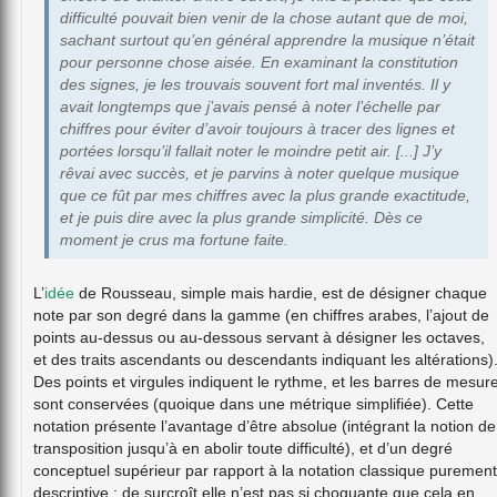
difficulté pouvait bien venir de la chose autant que de moi,
sachant surtout qu’en général apprendre la musique n’était
pour personne chose aisée. En examinant la constitution
des signes, je les trouvais souvent fort mal inventés. Il y
avait longtemps que j’avais pensé à noter l’échelle par
chiffres pour éviter d’avoir toujours à tracer des lignes et
portées lorsqu’il fallait noter le moindre petit air. [...] J’y
rêvai avec succès, et je parvins à noter quelque musique
que ce fût par mes chiffres avec la plus grande exactitude,
et je puis dire avec la plus grande simplicité. Dès ce
moment je crus ma fortune faite.
L’
idée
de Rousseau, simple mais hardie, est de désigner chaque
note par son degré dans la gamme (en chiffres arabes, l’ajout de
points au-dessus ou au-dessous servant à désigner les octaves,
et des traits ascendants ou descendants indiquant les altérations)
Des points et virgules indiquent le rythme, et les barres de mesur
sont conservées (quoique dans une métrique simplifiée). Cette
notation présente l’avantage d’être absolue (intégrant la notion de
transposition jusqu’à en abolir toute difficulté), et d’un degré
conceptuel supérieur par rapport à la notation classique purement
descriptive ; de surcroît elle n’est pas si choquante que cela en