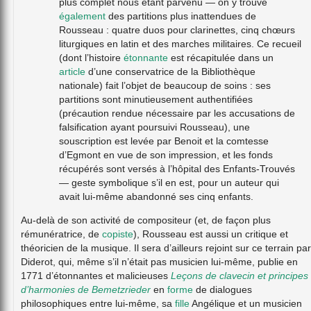
plus complet nous étant parvenu — on y trouve
également
des partitions plus inattendues de
Rousseau : quatre duos pour clarinettes, cinq chœurs
liturgiques en latin et des marches militaires. Ce recueil
(dont l’histoire
étonnante
est récapitulée dans un
article
d’une conservatrice de la Bibliothèque
nationale) fait l’objet de beaucoup de soins : ses
partitions sont minutieusement authentifiées
(précaution rendue nécessaire par les accusations de
falsification ayant poursuivi Rousseau), une
souscription est levée par Benoit et la comtesse
d’Egmont en vue de son impression, et les fonds
récupérés sont versés à l’hôpital des Enfants-Trouvés
— geste symbolique s’il en est, pour un auteur qui
avait lui-même abandonné ses cinq enfants.
Au-delà de son activité de compositeur (et, de façon plus
rémunératrice, de
copiste
), Rousseau est aussi un critique et
théoricien de la musique. Il sera d’ailleurs rejoint sur ce terrain par
Diderot, qui, même s’il n’était pas musicien lui-même, publie en
1771 d’étonnantes et malicieuses
Leçons de clavecin et principes
d’harmonies de Bemetzrieder
en
forme
de dialogues
philosophiques entre lui-même, sa
fille
Angélique et un musicien