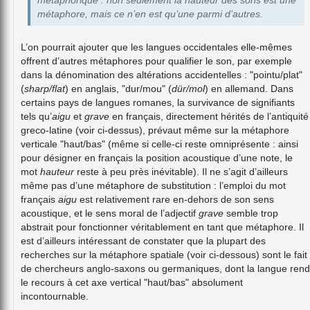
métaphore, mais ce n’en est qu’une parmi d’autres.
L’on pourrait ajouter que les langues occidentales elle-mêmes
offrent d’autres métaphores pour qualifier le son, par exemple
dans la dénomination des altérations accidentelles : "pointu/plat"
(
sharp/flat
) en anglais, "dur/mou" (
dür/mol
) en allemand. Dans
certains pays de langues romanes, la survivance de signifiants
tels qu’
aigu
et
grave
en français, directement hérités de l’antiquité
greco-latine (voir ci-dessus), prévaut même sur la métaphore
verticale "haut/bas" (même si celle-ci reste omniprésente : ainsi
pour désigner en français la position acoustique d’une note, le
mot
hauteur
reste à peu près inévitable). Il ne s’agit d’ailleurs
même pas d’une métaphore de substitution : l’emploi du mot
français
aigu
est relativement rare en-dehors de son sens
acoustique, et le sens moral de l’adjectif
grave
semble trop
abstrait pour fonctionner véritablement en tant que métaphore. Il
est d’ailleurs intéressant de constater que la plupart des
recherches sur la métaphore spatiale (voir ci-dessous) sont le fait
de chercheurs anglo-saxons ou germaniques, dont la langue rend
le recours à cet axe vertical "haut/bas" absolument
incontournable.