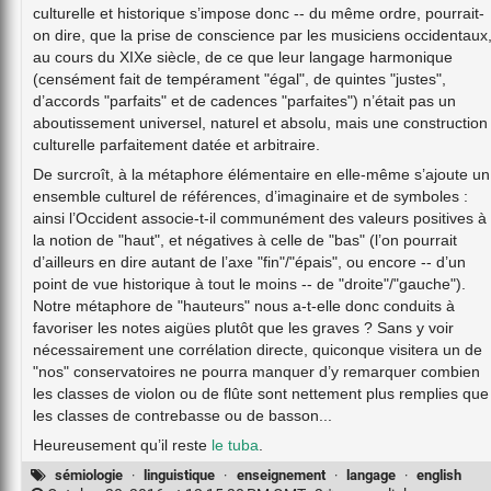
culturelle et historique s’impose donc -- du même ordre, pourrait-
on dire, que la prise de conscience par les musiciens occidentaux
au cours du XIXe siècle, de ce que leur langage harmonique
(censément fait de tempérament "égal", de quintes "justes",
d’accords "parfaits" et de cadences "parfaites") n’était pas un
aboutissement universel, naturel et absolu, mais une construction
culturelle parfaitement datée et arbitraire.
De surcroît, à la métaphore élémentaire en elle-même s’ajoute un
ensemble culturel de références, d’imaginaire et de symboles :
ainsi l’Occident associe-t-il communément des valeurs positives à
la notion de "haut", et négatives à celle de "bas" (l’on pourrait
d’ailleurs en dire autant de l’axe "fin"/"épais", ou encore -- d’un
point de vue historique à tout le moins -- de "droite"/"gauche").
Notre métaphore de "hauteurs" nous a-t-elle donc conduits à
favoriser les notes aigües plutôt que les graves ? Sans y voir
nécessairement une corrélation directe, quiconque visitera un de
"nos" conservatoires ne pourra manquer d’y remarquer combien
les classes de violon ou de flûte sont nettement plus remplies que
les classes de contrebasse ou de basson...
Heureusement qu’il reste
le tuba
.
sémiologie
·
linguistique
·
enseignement
·
langage
·
english