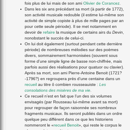
fois plus de lui mais de son ami
Olivier de Corancez
.
Dans les six ans précédant sa mort (à partir de 1772),
son activité musicale redouble (il estime lui-même son
activité de simple copiste à plus de mille pages par an
pour cette seule période). Il se met notamment en
devoir de
refaire
la musique de certains airs du
Devin
,
nonobstant le succès de celui-ci.
On lui doit également (surtout pendant cette dernière
période) de nombreuses mélodies sur des poèmes
divers, sommairement harmonisées (souvent sous
forme d’une simple ligne de basse non-chiffrée, mais
parfois aussi des réalisations pour quatuor ou clavier).
Après sa mort, son ami Pierre-Antoine Benoit (1721?
-1796?) en regroupera près d’une centaine dans un
recueil
au titre ô combien rousseauiste :
Les
consolations des misères de ma vie
.
Ce recueil n’est en fait que l’un des six volumes
envisagés (par Rousseau lui-même avant sa mort)
pour regrouper de façon raisonnée ses nombreux
fragments musicaux. Ils seront publiés dans un ordre
quelque peu différent dans ce que les historiens
nommeront le «
recueil Benoit
», qui reste le corpus le