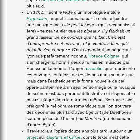
plus tard.
En 1762, il écrit le texte d’un monologue intitulé
Pygmalion
, auquel il souhaite par la suite adjoindre
une musique mais «
le petit faiseur
» (qu’il reconnaissait
être) «
ne peut enfler que les pipeaux. Il y faudrait un
grand faiseur. Je ne connais que M. Gluck en état
d’entreprendre cet ouvrage, et je voudrais bien qu’il
daignât s’en charger.
» C’est cependant un négociant
lyonnais parfaitement inconnu,
Horace Coignet
, qui
s’en chargera, hormis deux airs mis en musique par
Rousseau lui-même. L’apport
essentiel
que représente
cet ouvrage, toutefois, ne réside pas dans sa musique
mais dans l’esthétique et la forme nouvelle de cet
opéra-pantomime à un seul personnage où la musique
de scène n’est pas purement illustrative et dispensable
mais s’intégre dans la narration même. Se trouve ainsi
préfiguré le mélodrame romantique que l’on trouvera
des décennies plus tard avec
Egmont
(de Beethoven
sur une pièce de Goethe) ou
Manfred
(de Schumann
d’après Byron).
Il reviendra à l’opéra douze ans plus tard, autour d’un
projet
sur
Daphnis et Chloé
, dont le texte n’est cette