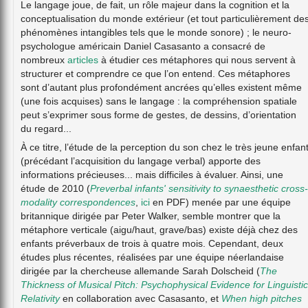
Le langage joue, de fait, un rôle majeur dans la cognition et la
conceptualisation du monde extérieur (et tout particulièrement de
phénomènes intangibles tels que le monde sonore) ; le neuro-
psychologue américain Daniel Casasanto a consacré de
nombreux
articles
à étudier ces métaphores qui nous servent à
structurer et comprendre ce que l’on entend. Ces métaphores
sont d’autant plus profondément ancrées qu’elles existent même
(une fois acquises) sans le langage : la compréhension spatiale
peut s’exprimer sous forme de gestes, de dessins, d’orientation
du regard...
À ce titre, l’étude de la perception du son chez le très jeune enfan
(précédant l’acquisition du langage verbal) apporte des
informations précieuses... mais difficiles à évaluer. Ainsi, une
étude de 2010 (
Preverbal infants' sensitivity to synaesthetic cross-
modality correspondences
,
ici
en PDF) menée par une équipe
britannique dirigée par Peter Walker, semble montrer que la
métaphore verticale (aigu/haut, grave/bas) existe déjà chez des
enfants préverbaux de trois à quatre mois. Cependant, deux
études plus récentes, réalisées par une équipe néerlandaise
dirigée par la chercheuse allemande Sarah Dolscheid (
The
Thickness of Musical Pitch: Psychophysical Evidence for Linguistic
Relativity
en collaboration avec Casasanto, et
When high pitches