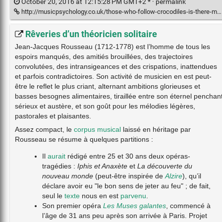
October 20, 2016 at 12:15:28 PM GMT+2 * ·
permalink
http://musicpsychology.co.uk/those-who-follow-crocodiles-is-there-more-to-pitch-than-high-and-low/
Rêveries d’un théoricien solitaire
Jean-Jacques Rousseau (1712-1778) est l’homme de tous les
espoirs manqués, des amitiés brouillées, des trajectoires
convolutées, des intransigeances et des crispations, inattendues
et parfois contradictoires. Son activité de musicien en est peut-
être le reflet le plus criant, alternant ambitions glorieuses et
basses besognes alimentaires, tiraillée entre son éternel penchan
sérieux et austère, et son goût pour les mélodies légères,
pastorales et plaisantes.
Assez compact, le
corpus musical
laissé en héritage par
Rousseau se résume à quelques partitions :
Il
aurait
rédigé entre 25 et 30 ans deux opéras-
tragédies :
Iphis et Anaxète
et
La découverte du
nouveau monde
(peut-être inspirée de
Alzire
), qu’il
déclare avoir eu "le bon sens de jeter au feu" ; de fait,
seul le
texte
nous en est
parvenu
.
Son premier opéra
Les Muses galantes
, commencé à
l’âge de 31 ans peu après son arrivée à Paris. Projet