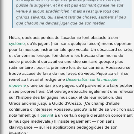
puisse la suggérer, et il n’est pas étonnant qu’elle ne soit
venue à aucun académicien ; mais il l’est que tous ces
grands savants, qui savent tant de choses, sachent si peu
que chacun ne devrait juger que de son métier.
Hélas, quelques pontes de l’académie font obstacle à son
système
, qu’ils jugent (non sans quelque raison) moins opportun
pour la musique instrumentale que vocale. Un désaccord se crée,
et s’envenime lorsque l’on déterre les travaux d’un moine du
siècle précédent qui avait eu une idée similaire quoique plus
rudimentaire : pour la première fois de sa carrière, Rousseau se
trouve accusé de faire du neuf avec du vieux. Piqué au vif, il se
remet au travail et rédige une
Dissertation sur la musique
moderne
d’une centaine de pages, qu’il parviendra à faire publier
à ses propres frais. Cet ouvrage ébauche également une réflexio
sur l’histoire des langages musicaux et de leur notation, des
Grecs anciens jusqu’à Guido d’Arezzo. (Ce champ d’étude
continuera d’intéresser Rousseau jusqu’à la fin de sa vie ; l’on sait
notamment qu’il
parvint
à un certain degré d’érudition concernant
la musique médiévale.) Il insiste également — non sans
clairvoyance — sur les applications pédagogiques de son
invention :