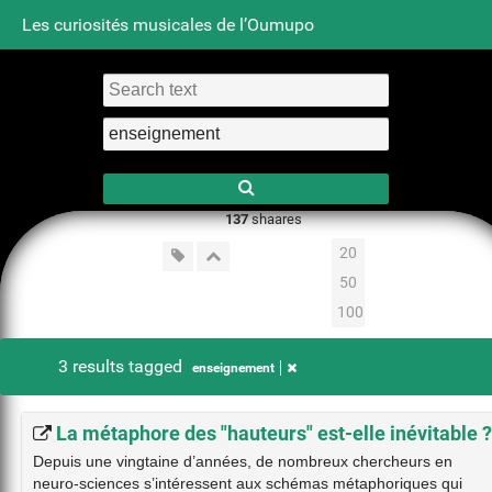
Les curiosités musicales de l’Oumupo
Tag cloud
Daily
RSS Feed
Login
137
shaares
20
50
100
3 results tagged
enseignement
La métaphore des "hauteurs" est-elle inévitable ?
Depuis une vingtaine d’années, de nombreux chercheurs en
neuro-sciences s’intéressent aux schémas métaphoriques qui