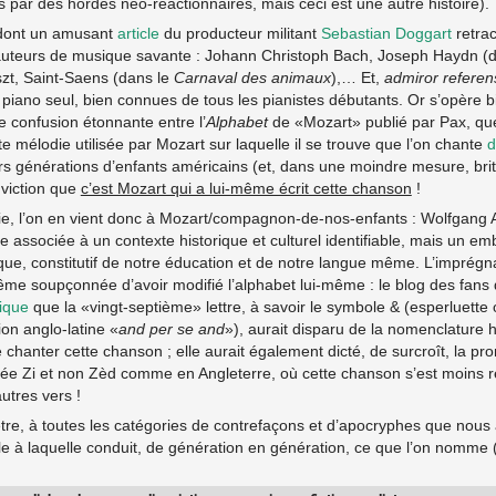
 par des hordes néo-réactionnaires, mais ceci est une autre histoire).
(dont un amusant
article
du producteur militant
Sebastian Doggart
retrac
uteurs de musique savante : Johann Christoph Bach, Joseph Haydn (
iszt, Saint-Saens (dans le
Carnaval des animaux
),… Et,
admiror referen
piano seul, bien connues de tous les pianistes débutants. Or s’opère b
 confusion étonnante entre l’
Alphabet
de «Mozart» publié par Pax, qu
 mélodie utilisée par Mozart sur laquelle il se trouve que l’on chante
d
urs générations d’enfants américains (et, dans une moindre mesure, bri
viction que
c’est Mozart qui a lui-même écrit cette chanson
!
e, l’on en vient donc à Mozart/compagnon-de-nos-enfants : Wolfgang 
 associée à un contexte historique et culturel identifiable, mais un emb
que, constitutif de notre éducation et de notre langue même. L’imprégn
 même soupçonnée d’avoir modifié l’alphabet lui-même : le blog des fans 
ique
que la «vingt-septième» lettre, à savoir le symbole & (esperluette
ion anglo-latine «
and per se and
»), aurait disparu de la nomenclature h
 chanter cette chanson ; elle aurait également dicté, de surcroît, la pr
ncée Zi et non Zèd comme en Angleterre, où cette chanson s’est moins r
utres vers !
-être, à toutes les catégories de contrefaçons et d’apocryphes que nou
lle à laquelle conduit, de génération en génération, ce que l’on nomme