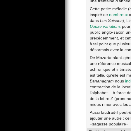
une trentaine d’années
Cette petite mélodie 
inspiré de
nombreux
a
dans
Les Saisons
), L
Douze variations
pour 
public anglo-saxon une
précédemment, et cette
à tel point que plusie
désormais avec la con
De Mozart/enfant-géni
une référence musicale
uchronique et intrinsè
est telle, qu’elle est
Bananagram
nous
ind
contraction de la locut
l’alphabet… à force de
de la lettre Z (prono
mieux rimer avec les a
Aussi faudrait-il peut
ajouter une autre : ce
«sagesse populaire».