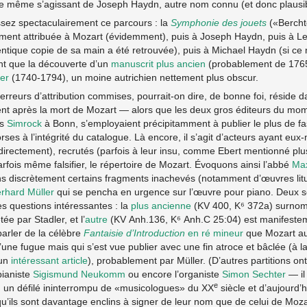
 même s’agissant de Joseph Haydn, autre nom connu (et donc plausib
ez spectaculairement ce parcours : la
Symphonie des jouets
(«Bercht
vement attribuée à Mozart (évidemment), puis à Joseph Haydn, puis à L
ntique copie de sa main a été retrouvée), puis à Michael Haydn (si ce 
nt que la découverte d’un
manuscrit plus ancien
(probablement de 1765)
er
(1740-1794), un moine autrichien nettement plus obscur.
erreurs d’attribution commises, pourrait-on dire, de bonne foi, réside 
nt après la mort de Mozart — alors que les deux gros éditeurs du mo
is
Simrock
à Bonn, s’employaient précipitamment à publier le plus de fa
orses à l’intégrité du catalogue. Là encore, il s’agit d’acteurs ayant e
directement), recrutés (parfois à leur insu, comme Ebert mentionné plu
rfois même falsifier, le répertoire de Mozart. Évoquons ainsi l’abbé
Max
s discrètement certains fragments inachevés (notamment d’œuvres lit
rhard Müller
qui se pencha en urgence sur l’œuvre pour piano. Deux s
s questions intéressantes : la
plus ancienne
(KV 400, K⁶ 372a) surno
ée par Stadler, et l’
autre
(KV Anh.136, K⁶ Anh.C 25:04) est manifestem
arler de la célèbre
Fantaisie d’Introduction
en ré mineur
que Mozart au
’une fugue mais qui s’est vue publier avec une fin atroce et bâclée (à laq
 un
intéressant article
), probablement par Müller. (D’autres partitions o
pianiste
Sigismund Neukomm
ou encore l’organiste
Simon Sechter
— il
e
t, un défilé ininterrompu de «musicologues» du XX
siècle et d’aujourd’h
qu’ils sont davantage enclins à signer de leur nom que de celui de Moza