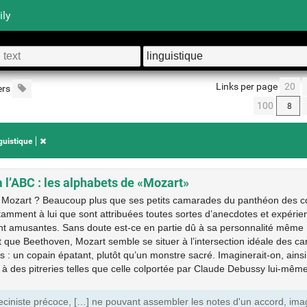
ily
Links per page
20
ers
100
guistique
à l’ABC : les alphabets de «Mozart»
t Mozart ? Beaucoup plus que ses petits camarades du panthéon des c
tamment à lui que sont attribuées toutes sortes d’anecdotes et expérie
t amusantes. Sans doute est-ce en partie dû à sa personnalité même 
 que Beethoven, Mozart semble se situer à l’intersection idéale des cara
 : un copain épatant, plutôt qu’un monstre sacré. Imaginerait-on, ainsi
r à des pitreries telles que celle colportée par Claude Debussy lui-mêm
eciniste précoce, […] ne pouvant assembler les notes d'un accord, imag