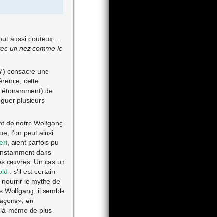
out aussi douteux…
vec un nez comme le
7) consacre une
férence, cette
eu étonamment) de
nguer plusieurs
ant de notre Wolfgang
e, l’on peut ainsi
eri
, aient parfois pu
 constamment dans
res œuvres. Un cas un
old
: s’il est certain
 nourrir le mythe de
s Wolfgang, il semble
façons», en
r là-même de plus