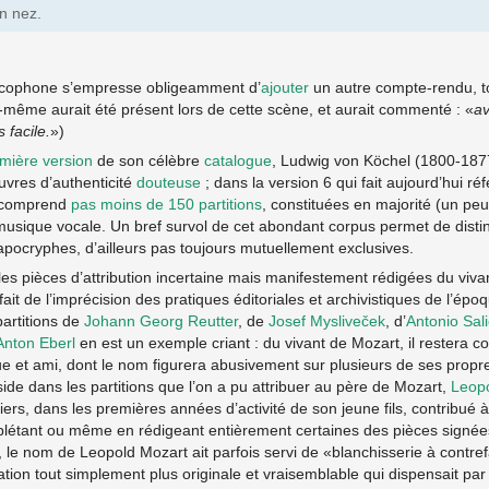
n nez.
ancophone s’empresse obligeamment d’
ajouter
un autre compte-rendu, t
-même aurait été présent lors de cette scène, et aurait commenté : «
a
 facile.
»)
mière version
de son célèbre
catalogue
, Ludwig von Köchel (1800-187
vres d’authenticité
douteuse
; dans la version 6 qui fait aujourd’hui ré
 comprend
pas moins de 150 partitions
, constituées en majorité (un p
musique vocale. Un bref survol de cet abondant corpus permet de disti
apocryphes, d’ailleurs pas toujours mutuellement exclusives.
 les pièces d’attribution incertaine mais manifestement rédigées du viv
t de l’imprécision des pratiques éditoriales et archivistiques de l’époqu
artitions de
Johann Georg Reutter
, de
Josef Mysliveček
, d’
Antonio Sali
Anton Eberl
en est un exemple criant : du vivant de Mozart, il restera
ue et ami, dont le nom figurera abusivement sur plusieurs de ses prop
éside dans les partitions que l’on a pu attribuer au père de Mozart,
Leop
ers, dans les premières années d’activité de son jeune fils, contribué à
plétant ou même en rédigeant entièrement certaines des pièces signée
e, le nom de Leopold Mozart ait parfois servi de «blanchisserie à contre
ation tout simplement plus originale et vraisemblable qui dispensait pa