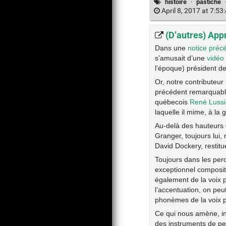
histoire
·
pastiche
April 8, 2017 at 7:5
(D’autres) App
Dans une
notice préc
s’amusait d’une
vidéo
l’époque) président de
Or, notre contributeur
précédent remarquable
québecois
René Lussi
laquelle il mime, à la 
Au-delà des hauteurs et
Granger, toujours lui,
David Dockery, restitu
Toujours dans les per
exceptionnel composit
également de la voix p
l’accentuation, on peut
phonèmes de la voix p
Ce qui nous amène, in
des instruments de pe