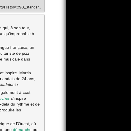
ry:CSG_Standard/Mozart/Spurious
 qui, à son tour,
quoiqu’improbable à
langue française, un
guitariste de jazz
ce musicale dans
et inspire. Martin
rlandais de 24 ans,
iladelphia
.
 également à «cet
ucher
s’inspire
u-delà du rythme et de
produire les
frique de l’Ouest, où
lon une
démarche
qui