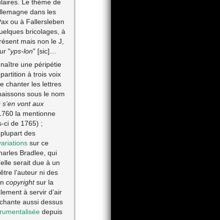
laires. Le thème de
Allemagne dans les
 Pax ou à Fallersleben
quelques bricolages, à
présent mais non le J,
ur "
yps-lon
" [sic]…
naître une péripétie
rtition à trois voix
e chanter les lettres
nnaissons sous le nom
 s’en vont aux
1760 la mentionne
s-ci de 1765) ;
 plupart des
variations
sur ce
harles Bradlee, qui
elle serait due à un
tre l’auteur ni des
un
copyright
sur la
ment à servir d’air
 chante aussi dessus
trumentalisée
depuis