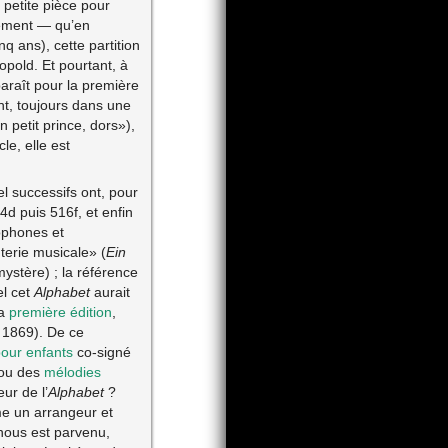
 petite pièce pour
sément — qu’en
q ans), cette partition
opold. Et pourtant, à
araît pour la première
t, toujours dans une
 petit prince, dors»),
cle, elle est
el successifs ont, pour
d puis 516f, et enfin
ophones et
terie musicale» (
Ein
ystère) ; la référence
l cet
Alphabet
aurait
la
première édition
,
 1869). De ce
pour enfants
co-signé
ou des
mélodies
ur de l’
Alphabet
?
me un arrangeur et
 nous est parvenu,