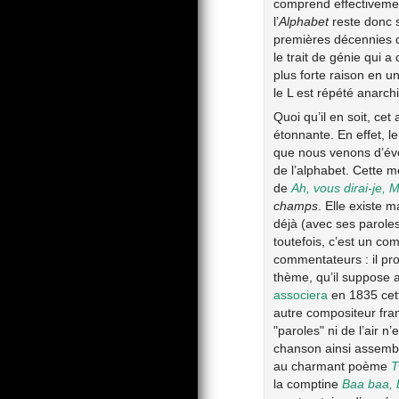
comprend effectivemen
l’
Alphabet
reste donc s
premières décennies 
le trait de génie qui a
plus forte raison en u
le L est répété anarc
Quoi qu’il en soit, c
étonnante. En effet, l
que nous venons d’évo
de l’alphabet. Cette m
de
Ah, vous dirai-je,
champs
. Elle existe
déjà (avec ses parole
toutefois, c’est un co
commentateurs : il pr
thème, qu’il suppose a
associera
en 1835 cett
autre compositeur fran
"paroles" ni de l’air 
chanson ainsi assembl
au charmant poème
T
la comptine
Baa baa, 