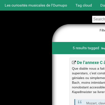
Les curiosités musicales de l’Oumupo
Tag cloud
Da
Filt
5 results tagged
lin
De l’annexe C 
Que diable nous a fai
superstars, c’est cons
géniales ou simplemen
Bach, moins intimidant
nonobstant accessibles
Kapellmeister
se livre
Mozart, clav