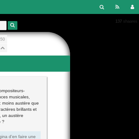
137
shaares
50
ompositeurs-
nces musicales,
: moins austère que
ctères brillants et
, un austère
e ?
ina d’en faire une