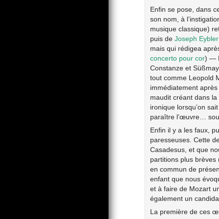
Enfin se pose, dans ce
son nom, à l’instigati
musique classique) ret
puis de
Joseph Eybler
mais qui rédigea après
concerto pour cor
) — 
Constanze et Süßmayr… 
tout comme Leopold Moz
immédiatement après sa
maudit créant dans la 
ironique lorsqu’on sai
paraître l’œuvre… so
Enfin il y a les faux,
paresseuses. Cette de
Casadesus, et que no
partitions plus brèves
en commun de présente
enfant que nous évoqui
et à faire de Mozart 
également un candidat
La première de ces œu