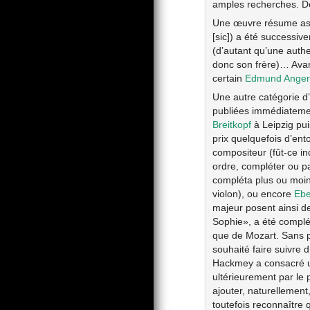
amples recherches. De
Une œuvre résume ass
[sic]) a été successi
(d’autant qu’une authe
donc son frère)… Ava
certain
Edmund Anger
Une autre catégorie d’
publiées immédiateme
Breitkopf
à Leipzig pu
prix quelquefois d’ent
compositeur (fût-ce in
ordre, compléter ou pa
compléta plus ou moin
violon), ou encore
Ebe
majeur posent ainsi de
Sophie», a été complét
que de Mozart. Sans p
souhaité faire suivre d
Hackmey a consacré
ultérieurement par le 
ajouter, naturellemen
toutefois reconnaître 