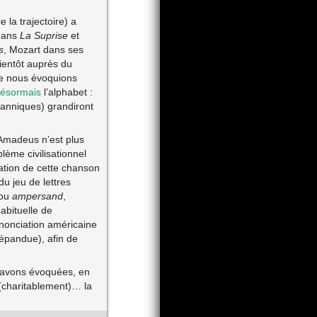
e la trajectoire) a
dans
La Suprise
et
s
, Mozart dans ses
ientôt auprès du
e nous évoquions
ésormais
l’alphabet :
tanniques) grandiront
Amadeus n’est plus
lème civilisationnel
ation de cette chanson
du jeu de lettres
 ou
ampersand
,
abituelle de
ononciation américaine
épandue), afin de
s avons évoquées, en
 (charitablement)… la