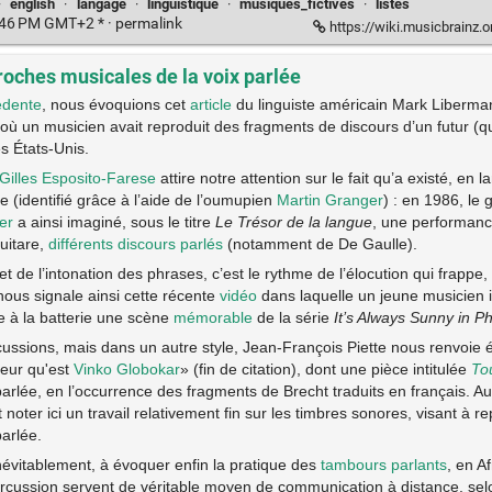
·
english
·
langage
·
linguistique
·
musiques_fictives
·
listes
3:46 PM GMT+2 * ·
permalink
https://wiki.musicbrainz.org/Histo
roches musicales de la voix parlée
édente
, nous évoquions cet
article
du linguiste américain Mark Liberman
où un musicien avait reproduit des fragments de discours d’un futur (
s États-Unis.
Gilles Esposito-Farese
attire notre attention sur le fait qu’a existé, en 
 (identifié grâce à l’aide de l’oumupien
Martin Granger
) : en 1986, le 
er
a ainsi imaginé, sous le titre
Le Trésor de la langue
, une performan
guitare,
différents discours parlés
(notamment de De Gaulle).
 de l’intonation des phrases, c’est le rythme de l’élocution qui frappe, 
 nous signale ainsi cette récente
vidéo
dans laquelle un jeune musicien i
e à la batterie une scène
mémorable
de la série
It’s Always Sunny in Ph
cussions, mais dans un autre style, Jean-François Piette nous renvoie
eur qu'est
Vinko Globokar
» (fin de citation), dont une pièce intitulée
To
arlée, en l’occurrence des fragments de Brecht traduits en français. A
 noter ici un travail relativement fin sur les timbres sonores, visant à re
arlée.
évitablement, à évoquer enfin la pratique des
tambours parlants
, en A
rcussion servent de véritable moyen de communication à distance, se