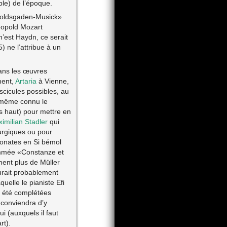
le) de l’époque.
oldsgaden-Musick»
eopold Mozart
n’est Haydn, ce serait
 ne l’attribue à un
dans les œuvres
ment,
Artaria
à Vienne,
scicules possibles, au
ux-même connu le
s haut) pour mettre en
imilian Stadler
qui
urgiques ou pour
onates en Si bémol
mmée «Constanze et
ent plus de Müller
rait probablement
uelle le pianiste Efi
nt été complétées
 conviendra d’y
ui (auxquels il faut
rt).