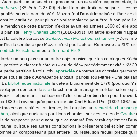
. Autre partition amusante et présentant un caractère expérimentale, la
 de beurre
(K⁶ Anh. C 27:09) et dont la main droite ne se joue — cen
publiée sous le nom de W.A. Mozart (qui l’aurait imaginée à l’âge de cin
ut ensuite attribuée, pour plus de vraisemblance peut-être, à son père Le
e mention de cette partition n’existe avant les années 1860 où elle app
du pianiste
Henry Charles Litolff
(1818-1891). Un autre exemple frappan
 est la célèbre berceuse
Schlafe, mein Prinzchen, schlaf’ ein
(«Dors, mon
e
d’hui la certitude que Mozart n’est pas l’auteur. Retrouvée au XIX
siè
riedrich Fleischmann
ou à
Bernhard Fließ
.
s’attarder un peu plus sur un autre objet musical que les catalogues Köch
e, persisté à classer à côté du «jeu de dés» précédemment cité : KV 294
 petite partition à trois voix,
appréciée
de toutes les chorales german
ue sous le titre d’
Alphabet
de Mozart, parfois sous-titrée «Une plaisan
. La
bibliothèque nationale
la date arbitrairement de 1770 (pourquoi ? m
développée demeure le
site
du «chœur de mariage» Éolides, selon leque
Par» — et pourtant : nul besoin d’aller chercher bien loin pour trouver 
es 1830 et revendiquée par un certain Carl Eduard Pax (1802-1867 ou
races sont restées ; on trouve, tout au plus, un
recueil de chansons 
eben
, ainsi que quelques partitions chorales, sur des textes de
Goethe
rmis de supposer, pour autant, que ce nommé Pax serait également l’aute
rtaine, puisque ses autres contributions le présentent bel et bien com
comme un compositeur à part entière ; du reste, son recueil précité qui