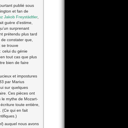
ourtant publié sous
ngton et fan de
z Jakob Freystädtler
,
ait guère d’estime,
 qu’un surprenant
nt prétendu plus tard
 de constater que,
 se trouve
 celui du génie
 en tout cas que plus
re bien de faire
tucieux et impostures
33 par Marius
ui sur quelques
aire. Ces pièces ont
s le mythe de Mozart-
écriture toute entière,
 (Ce qui en fait
tifiques.)
el
) auquel nous avons