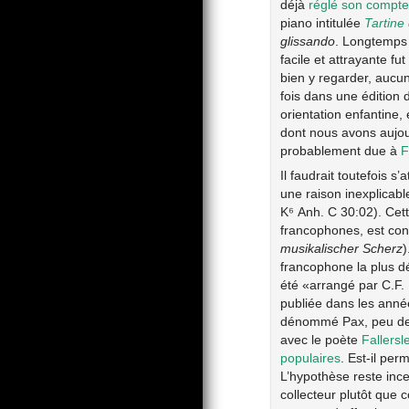
déjà
réglé son compte
piano intitulée
Tartine
glissando
. Longtemps 
facile et attrayante f
bien y regarder, aucun
fois dans une édition 
orientation enfantine,
dont nous avons aujour
probablement due à
F
Il faudrait toutefois 
une raison inexplicabl
K⁶ Anh. C 30:02). Cette
francophones, est conn
musikalischer Scherz
)
francophone la plus 
été «arrangé par C.F. 
publiée dans les anné
dénommé Pax, peu de t
avec le poète
Fallersl
populaires
. Est-il pe
L’hypothèse reste ince
collecteur plutôt que 