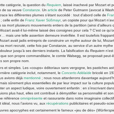
tte catégorie, la question du
Requiem
, laissé inachevé par Mozart et p
on de sa veuve
Constanze
. Un
article
de Peter Gutmann (avocat à Washi
race les différentes plumes s’étant succédé : tout d’abord celle de
Fran
; celle enfin de
Franz Xaver Süßmayr
, un copiste pour qui Mozart n’av
 sa mort plusieurs mouvements entiers de la partition (ainsi d’ailleurs
Mozart avait-il lui-même laissé des consignes pour cela ? C’est ce qu’o
mais une telle assertion demeure invérifiée. Il est toutefois frappant
art avait jadis entrepris de construire un mythe autour de lui, Mozart
 mort recruté, cette fois par Constanze, au service d’un autre mythe :
douleur jusqu’à ses derniers instants. La falsification du
Requiem
n’est
t que son propre commanditaire, le comte Walsegg, se proposait peut-êt
us son propre nom.
 purs et simples. Les «coups» éditoriaux sans vergogne, les pastiches as
rnière catégorie inclut, notamment, le
Concerto Adélaïde
bricolé en 19
us avions déjà
mentionné
; nous nous attarderons davantage aujourd’h
 mais sûrement plus essentielles de par leur impact sur la culture popul
r un aspect ludique, voire ouvertement enfantin : en s’inscrivant dan
ons plus haut, elles ont contribué à démystifier sa personnalité et son 
une référence
omniprésente
et rassurante dans notre imaginaire collectif.
 idéal, nous l’avions vu, aux
récupérations
publicitaires et pseudo-scien
vres apocryphes est certainement le fameux «jeu de dés» (
Würferspi