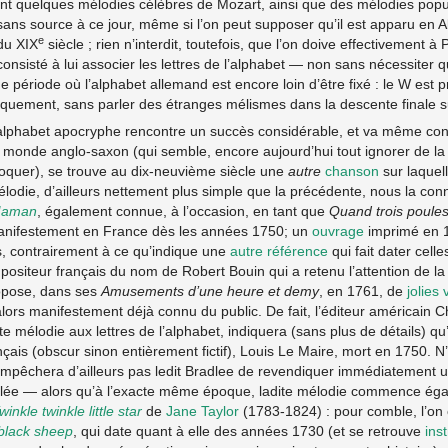
t quelques mélodies célèbres de Mozart, ainsi que des mélodies popu
ans source à ce jour, même si l’on peut supposer qu’il est apparu en 
e
du XIX
siècle ; rien n’interdit, toutefois, que l’on doive effectivement à
 consisté à lui associer les lettres de l’alphabet — non sans nécessiter 
ne période où l’alphabet allemand est encore loin d’être fixé : le W est 
hiquement, sans parler des étranges mélismes dans la descente finale s
et alphabet apocryphe rencontre un succès considérable, et va même con
e monde anglo-saxon (qui semble, encore aujourd’hui tout ignorer de la pa
quer), se trouve au dix-neuvième siècle une
autre
chanson
sur laquell
élodie, d’ailleurs nettement plus simple que la précédente, nous la co
 Maman
, également connue, à l’occasion, en tant que
Quand trois poules
 manifestement en France dès les années 1750; un
ouvrage
imprimé en 
s, contrairement à ce qu’indique une
autre référence
qui fait dater celle
mpositeur français du nom de Robert Bouin qui a retenu l’attention de la
opose, dans ses
Amusements d’une heure et demy
, en 1761, de
jolies
lors manifestement déjà connu du public. De fait, l’éditeur américain C
e mélodie aux lettres de l’alphabet, indiquera (sans plus de détails) qu’
çais (obscur sinon entièrement fictif), Louis Le Maire, mort en 1750. N’ê
n’empêchera d’ailleurs pas ledit Bradlee de revendiquer immédiatement 
ée — alors qu’à l’exacte même époque, ladite mélodie commence égale
winkle twinkle little star
de
Jane Taylor
(1783-1824) : pour comble, l’on
black sheep
, qui date quant à elle des années 1730 (et se retrouve
ins