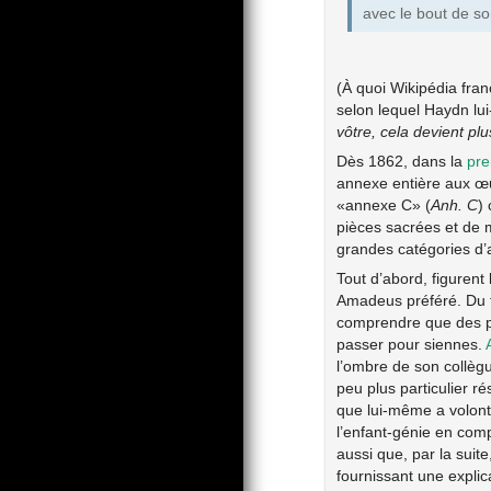
avec le bout de so
(À quoi Wikipédia fr
selon lequel Haydn lui
vôtre, cela devient plus
Dès 1862, dans la
pre
annexe entière aux œu
«annexe C» (
Anh. C
)
pièces sacrées et de 
grandes catégories d’
Tout d’abord, figurent
Amadeus préféré. Du fai
comprendre que des p
passer pour siennes.
l’ombre de son collèg
peu plus particulier r
que lui-même a volonti
l’enfant-génie en com
aussi que, par la suit
fournissant une explic