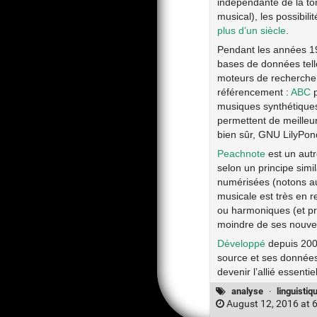
indépendante de la to
musical), les possibil
plus d’un siècle
.
Pendant les années 1
bases de données tel
moteurs de recherche.
référencement :
ABC
p
musiques synthétique
permettent de meilleu
bien sûr, GNU LilyPon
Peachnote
est un autr
selon un principe simi
numérisées (notons a
musicale est très en r
ou harmoniques (et pro
moindre de ses nouve
Développé
depuis 2007
source et ses donnée
devenir l’allié essent
analyse
·
linguistiq
August 12, 2016 at 