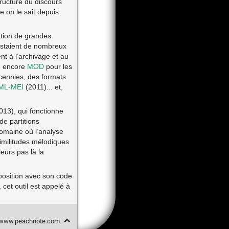
ructure du discours
e on le sait depuis
cation de grandes
xistaient de nombreux
t à l’archivage et au
u encore
MOD
pour les
cennies, des formats
ML-MEI
(2011)... et,
013), qui fonctionne
de partitions
omaine où l’analyse
similitudes mélodiques
eurs pas là la
position avec son code
 cet outil est appelé à
//www.peachnote.com