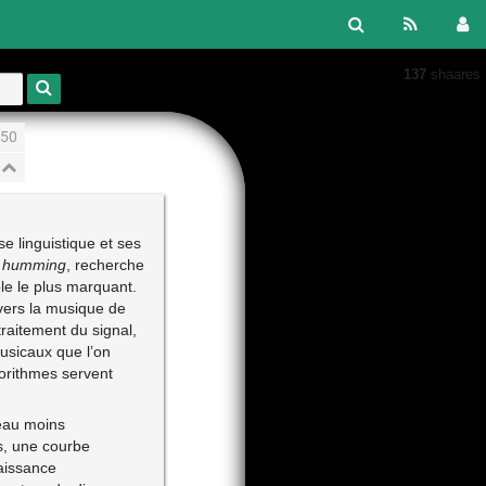
137
shaares
50
se linguistique et ses
y humming
, recherche
le le plus marquant.
 vers la musique de
raitement du signal,
usicaux que l’on
gorithmes servent
veau moins
s, une courbe
aissance