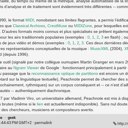
nalité, du tempo ou même de la métrique, analyse automatisée de la st
ités d’analyse et de traitement sont évidemment très différentes -- comm
990, le format
MIDI
, nonobstant ses limites flagrantes, a permis l’édifi
les que
Classical Archives
,
CrestMuse
ou
MIDIZone
, pour lesquelles e
 D’autres formats moins connus et plus spécialisés se prêtent égalemen
our les airs traditionnels populaires (exemples :
0
,
1
,
2
,
3
en flash) ; o
s de jeux vidéo et démos (exemples :
0
,
1
,
2
,
3
. Ces deux dernières dé
res représentations conceptuelles de la musique :
MusicXML
(2004),
X
d (depuis 1996).
e outil (signalé par notre collègue oumupien Martin Granger en mars 2
laire au
Ngram Viewer
de Google : fonctionnant principalement à partir 
u passage que la
reconnaissance optique de partitions
est encore un d
etard sur la linguistique textuelle), Peachnote permet de chercher des 
chainement, rythmiques) sur un corpus conséquent et -- ce n’est d’aill
autés -- authentiquement diachronique.
 par Vladimir Viro, un universitaire allemand, Peachnote est mis à dis
s brutes (même si le
lien
est actuellement indisponible). Sans nul doute,
iel des chercheurs, musiciens et compositeurs avertis.
ue
·
geek
6:44:43 PM GMT+2 ·
permalink
http: