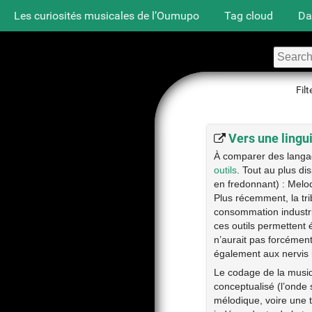
Les curiosités musicales de l’Oumupo
Tag cloud
Da
Filt
Vers une lingu
À comparer des langage
outils
. Tout au plus d
en fredonnant) : Mel
Plus récemment, la tr
consommation industrie
ces outils permettent
n’aurait pas forcément
également aux nervis r
Le codage de la musiq
conceptualisé (l’onde
mélodique, voire une 