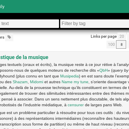
ily
Links per page
20
ers
100
istique de la musique
s textuels (oraux et écrits), la musique reste à ce jour rétive à l’analy
isposons-nous de quelques moteurs de recherche dits «
QbH
» (
query b
odyhound (plus connu en tant que
Musipedia
) en est sans doute l’exemp
ibu des
Shazam
,
Midomi
et autres
Name my tune
, s’oriente davantage
lle. Au-delà de la prouesse technique qu’ils constituent en termes de t
 également de trouver des silimitudes intéressantes entre des thèmes m
 pensé à associer. Dans un sens nettement plus discutable, de tels al
obotisés de l’industrie médiatique, à
censurer
de larges pans Web.
ue est un problème particulier à résoudre pour tous ces outils : du ni
 sonore) à des représentations intermédiaires (reconnaître des hauteur
transcription sous forme de partition) ou même de haut niveau (reconn