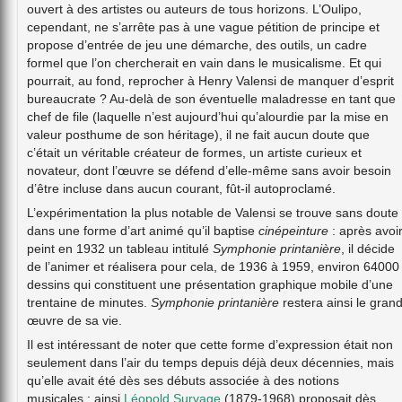
ouvert à des artistes ou auteurs de tous horizons. L’Oulipo,
cependant, ne s’arrête pas à une vague pétition de principe et
propose d’entrée de jeu une démarche, des outils, un cadre
formel que l’on chercherait en vain dans le musicalisme. Et qui
pourrait, au fond, reprocher à Henry Valensi de manquer d’esprit
bureaucrate ? Au-delà de son éventuelle maladresse en tant que
chef de file (laquelle n’est aujourd’hui qu’alourdie par la mise en
valeur posthume de son héritage), il ne fait aucun doute que
c’était un véritable créateur de formes, un artiste curieux et
novateur, dont l’œuvre se défend d’elle-même sans avoir besoin
d’être incluse dans aucun courant, fût-il autoproclamé.
L’expérimentation la plus notable de Valensi se trouve sans doute
dans une forme d’art animé qu’il baptise
cinépeinture
: après avoi
peint en 1932 un tableau intitulé
Symphonie printanière
, il décide
de l’animer et réalisera pour cela, de 1936 à 1959, environ 64000
dessins qui constituent une présentation graphique mobile d’une
trentaine de minutes.
Symphonie printanière
restera ainsi le gran
œuvre de sa vie.
Il est intéressant de noter que cette forme d’expression était non
seulement dans l’air du temps depuis déjà deux décennies, mais
qu’elle avait été dès ses débuts associée à des notions
musicales : ainsi
Léopold Survage
(1879-1968) proposait dès