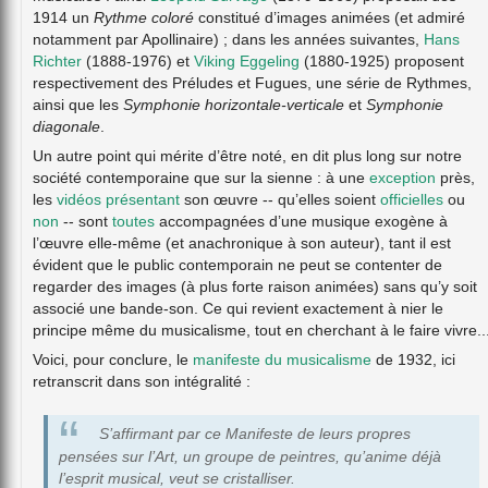
1914 un
Rythme coloré
constitué d’images animées (et admiré
notamment par Apollinaire) ; dans les années suivantes,
Hans
Richter
(1888-1976) et
Viking Eggeling
(1880-1925) proposent
respectivement des Préludes et Fugues, une série de Rythmes,
ainsi que les
Symphonie horizontale-verticale
et
Symphonie
diagonale
.
Un autre point qui mérite d’être noté, en dit plus long sur notre
société contemporaine que sur la sienne : à une
exception
près,
les
vidéos
présentant
son œuvre -- qu’elles soient
officielles
ou
non
-- sont
toutes
accompagnées d’une musique exogène à
l’œuvre elle-même (et anachronique à son auteur), tant il est
évident que le public contemporain ne peut se contenter de
regarder des images (à plus forte raison animées) sans qu’y soit
associé une bande-son. Ce qui revient exactement à nier le
principe même du musicalisme, tout en cherchant à le faire vivre..
Voici, pour conclure, le
manifeste du musicalisme
de 1932, ici
retranscrit dans son intégralité :
S’affirmant par ce Manifeste de leurs propres
pensées sur l’Art, un groupe de peintres, qu’anime déjà
l’esprit musical, veut se cristalliser.