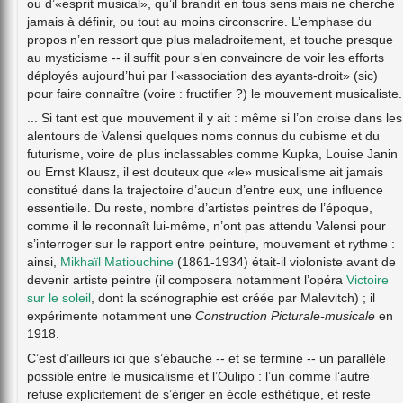
ou d’«esprit musical», qu’il brandit en tous sens mais ne cherche
jamais à définir, ou tout au moins circonscrire. L’emphase du
propos n’en ressort que plus maladroitement, et touche presque
au mysticisme -- il suffit pour s’en convaincre de voir les efforts
déployés aujourd’hui par l’«association des ayants-droit» (sic)
pour faire connaître (voire : fructifier ?) le mouvement musicaliste.
... Si tant est que mouvement il y ait : même si l’on croise dans les
alentours de Valensi quelques noms connus du cubisme et du
futurisme, voire de plus inclassables comme Kupka, Louise Janin
ou Ernst Klausz, il est douteux que «le» musicalisme ait jamais
constitué dans la trajectoire d’aucun d’entre eux, une influence
essentielle. Du reste, nombre d’artistes peintres de l’époque,
comme il le reconnaît lui-même, n’ont pas attendu Valensi pour
s’interroger sur le rapport entre peinture, mouvement et rythme :
ainsi,
Mikhaïl Matiouchine
(1861-1934) était-il violoniste avant de
devenir artiste peintre (il composera notamment l’opéra
Victoire
sur le soleil
, dont la scénographie est créée par Malevitch) ; il
expérimente notamment une
Construction Picturale-musicale
en
1918.
C’est d’ailleurs ici que s’ébauche -- et se termine -- un parallèle
possible entre le musicalisme et l’Oulipo : l’un comme l’autre
refuse explicitement de s’ériger en école esthétique, et reste