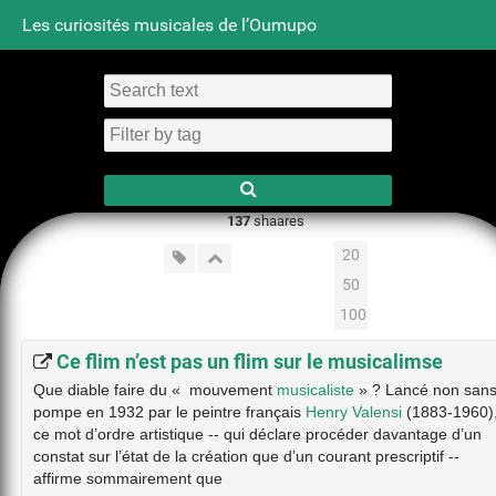
Les curiosités musicales de l’Oumupo
Tag cloud
Daily
RSS Feed
Login
137
shaares
20
50
100
Ce flim n’est pas un flim sur le musicalimse
Que diable faire du « mouvement
musicaliste
» ? Lancé non san
pompe en 1932 par le peintre français
Henry Valensi
(1883-1960)
ce mot d’ordre artistique -- qui déclare procéder davantage d’un
constat sur l’état de la création que d’un courant prescriptif --
affirme sommairement que