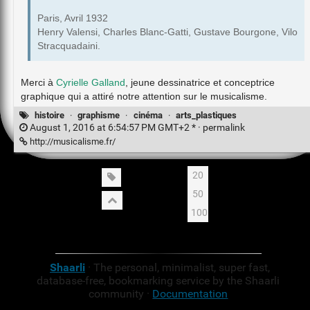
Paris, Avril 1932
Henry Valensi, Charles Blanc-Gatti, Gustave Bourgone, Vilo
Stracquadaini.
Merci à
Cyrielle Galland
, jeune dessinatrice et conceptrice
graphique qui a attiré notre attention sur le musicalisme.
histoire
·
graphisme
·
cinéma
·
arts_plastiques
August 1, 2016 at 6:54:57 PM GMT+2 * ·
permalink
http://musicalisme.fr/
20
50
100
Shaarli
· The personal, minimalist, super fast,
database-free, bookmarking service by the Shaarli
community ·
Documentation