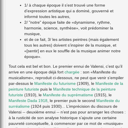
1/ à chaque époque il s’est trouvé une forme
d’expression artistique qui a dominé, gouverné et
informé toutes les autres,
2/ "notre" époque faite de «dynamisme, rythme,
harmonie, science, synthèse», voit prédominer la
musique,
et de ce fait, 3/ les artistes peintres (mais également
tous les autres) doivent s’inspirer de la musique, et
«[sentir] en eux le souffle de la musique animer notre
époque».
Tout cela est bel et bon. Le premier ennui de Valensi, c’est qu’il
arrive en une époque déjà fort
chargée
: son «Manifeste du
musicalisme», reproduit ci-dessous, ne peut que venir s’empiler
par-dessus le
Manifeste du futurisme
(1909), le
Manifeste de la
peinture futuriste
puis le
Manifeste technique de la peinture
futuriste
(1910), le
Manifeste du suprématisme
(1915), le
Manifeste Dada 1918
, le premier puis le second
Manifeste du
surréalisme
(1924 puis 1930)... L’imprécision du discours de
Valensi -- deuxième ennui -- n’est pas pour arranger les choses :
à la rusticité de son analyse historique s’ajoute une certaine
pauvreté conceptuelle, à commencer par ce mot de «musique»