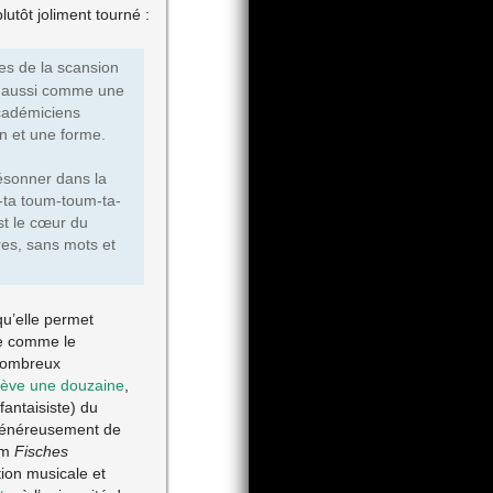
lutôt joliment tourné :
es de la scansion
is aussi comme une
académiciens
n et une forme.
résonner dans la
a-ta toum-toum-ta-
st le cœur du
es, sans mots et
qu’elle permet
ire comme le
 nombreux
lève une douzaine
,
antaisiste) du
 généreusement de
om
Fisches
ion musicale et