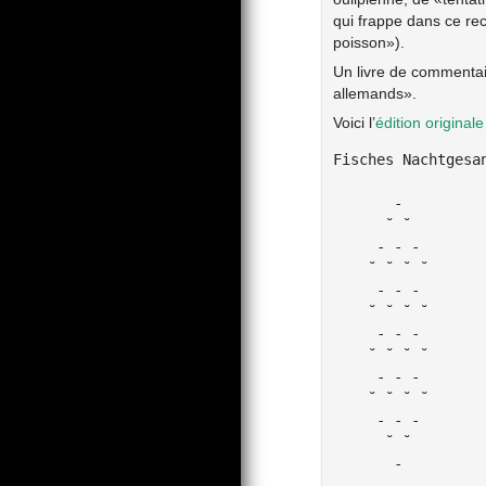
qui frappe dans ce rec
poisson»).
Un livre de commentai
allemands».
Voici l’
édition originale
Fisches Nachtgesan
       -

      ˘ ˘

     - - -

    ˘ ˘ ˘ ˘

     - - -

    ˘ ˘ ˘ ˘

     - - -

    ˘ ˘ ˘ ˘

     - - -

    ˘ ˘ ˘ ˘

     - - -

      ˘ ˘
