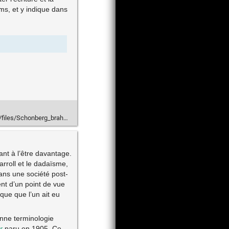
ms, et y indique dans
les/Schonberg_brahms.png
nt à l’être davantage.
rroll et le dadaïsme,
dans une société post-
nt d’un point de vue
que que l’un ait eu
onne terminologie
r
paru en 1905. Ce