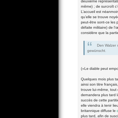
deuxième représentatio
même) ; de surcroît c’e
L’accueil est néanmoin
qu’elle se trouve noy
peut-être sont-ce les 
défaite militaire) de 
considère que la parti
Den Walzer m
gewünscht.
(«Le diable peut empor
Quelques mois plus tar
ainsi son titre français
trouve lui-même, tout
demandera plus tard la
succès de cette partit
elle viendra à tenir l
britannique diffuse le
plus tard, afin de sus