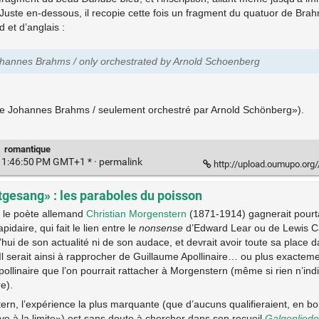
Juste en-dessous, il recopie cette fois un fragment du quatuor de Brah
 et d’anglais :
ohannes Brahms / only orchestrated by Arnold Schoenberg
 Johannes Brahms / seulement orchestré par Arnold Schönberg»).
·
romantique
 1:46:50 PM GMT+1 * ·
permalink
http://upload.oumupo.org//fi
gesang» : les paraboles du poisson
 le poète allemand
Christian Morgenstern
(1871-1914) gagnerait pourta
pidaire, qui fait le lien entre le
nonsense
d’Edward Lear ou de Lewis Ca
’hui de son actualité ni de son audace, et devrait avoir toute sa place 
 serait ainsi à rapprocher de Guillaume Apollinaire… ou plus exacteme
pollinaire que l’on pourrait rattacher à Morgenstern (même si rien n’indi
e).
ern, l’expérience la plus marquante (que d’aucuns qualifieraient, en b
ive à la limite») est sans doute à chercher dans son recueil
Galgenliede