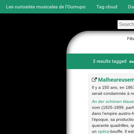
Les curiosités musicales de l’Oumupo
Tag cloud
Da
Filt
3 results tagged
de
Malheureusem
Il y a 150 ans, en 1867
serait condamnée à n
An der schönen blau
nom (1825-1899, parfoi
dans l’empire austro-h
l’époque, sa productio
quarante quadrilles, q
un
opéra
-bouffe. Il e