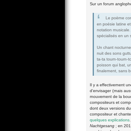
Sur un forum angloph
Le poème con
en poésie latine 
notation musicale.
spécialisés en un
Un chant nocturne,
nuit des sons gutt
ta-ta toum-toum-to
poisson qui bat, 
finalement, sans br
Il y a effectivement 
d’envisager (mais auss
mouvement de la bouch
compositeurs et compo
dont deux versions due
compositeur et chant
quelques explications
Nachtgesang
; en 201