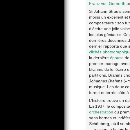
Franz von Gernerth
po
Si Johann Strauſs semb
moins un excellent et 
compositeurs : son fut
d’écrire une jolie val
les plus géniaux». Cep
dernières décennies 
dernier rapporta que 
clichés photographiqu
la dernière
épouse
de 
premier mariage avec 
Brahms de lui écrire u
partitions, Brahms cho
Johannes Brahms
(«m
musique. Les deux com
furent enterrés côte à
L’histoire trouve un 
En 1937, le composite
orchestration
du premi
sans bornes et indéfec
Schönberg, où il semb
— incluant à la fois l