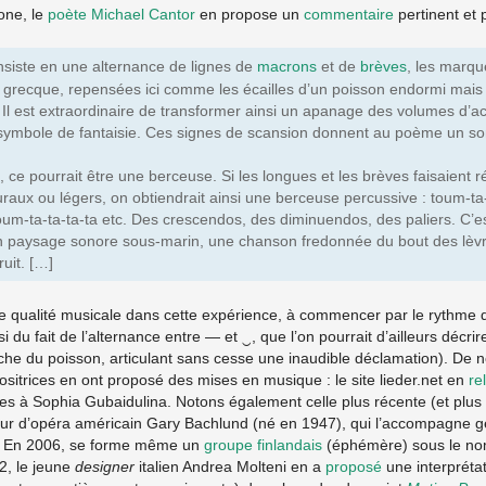
one, le
poète
Michael Cantor
en propose un
commentaire
pertinent et p
siste en une alternance de lignes de
macrons
et de
brèves
, les marqu
et grecque, repensées ici comme les écailles d’un poisson endormi ma
 Il est extraordinaire de transformer ainsi un apanage des volumes d’
 symbole de fantaisie. Ces signes de scansion donnent au poème un so
 ce pourrait être une berceuse. Si les longues et les brèves faisaient 
uraux ou légers, on obtiendrait ainsi une berceuse percussive : toum-t
um-ta-ta-ta-ta etc. Des crescendos, des diminuendos, des paliers. C’e
un paysage sonore sous-marin, une chanson fredonnée du bout des lèvr
uit. […]
une qualité musicale dans cette expérience, à commencer par le rythme 
i du fait de l’alternance entre — et ‿, que l’on pourrait d’ailleurs décr
e du poisson, articulant sans cesse une inaudible déclamation). De
sitrices en ont proposé des mises en musique : le site lieder.net en
re
s à Sophia Gubaidulina. Notons également celle plus récente (et plus f
eur d’opéra américain Gary Bachlund (né en 1947), qui l’accompagne
. En 2006, se forme même un
groupe finlandais
(éphémère) sous le n
2, le jeune
designer
italien Andrea Molteni en a
proposé
une interprétat