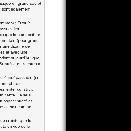
usique en grand secret
es sont également
ommes) ; Strauſs
’association
ois que le compositeur
trumentale (pour grand
pe une dizaine de
iés et avec une
ndant aujourd’hui que
Strauſs a eu recours à
icité indépassable (ce
d’une phrase
z lente, construit
ominante. Le seul
n aspect sucré et
que ce soit comme
 de crainte que le
oute en vue de la