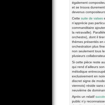
également compositeur
et se trouva durement 
devenus compositeurs
Cette
suite de valses
e
n’apprécie pas particu
commanditaire ajouter
la retravaille). Paral
orchestre), dont il ti
thèmes présentés en c
orchestration plus fi
non seulement tous les
plusieurs collaborateur
Si cette pièce reste a
qui rend d’ailleurs so
mélodique entrecoupée 
exclusivement en noir
discret signe de moder
viennois) réside sans 
neuvième de dominante
Après un relatif
succè
public n’y reconnaisse