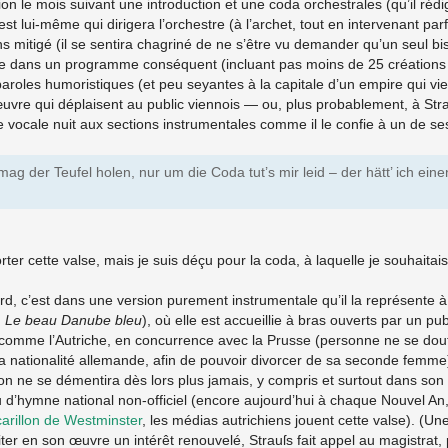
n le mois suivant une introduction et une coda orchestrales (qu’il rédige
st lui-même qui dirigera l’orchestre (à l’archet, tout en intervenant parf
s mitigé (il se sentira chagriné de ne s’être vu demander qu’un seul bis
ée dans un programme conséquent (incluant pas moins de 25 créations de
paroles humoristiques (et peu seyantes à la capitale d’un empire qui vi
l’œuvre qui déplaisent au public viennois — ou, plus probablement, à Str
e vocale nuit aux sections instrumentales comme il le confie à un de ses
ag der Teufel holen, nur um die Coda tut’s mir leid – der hätt’ ich eine
ter cette valse, mais je suis déçu pour la coda, à laquelle je souhaitai
d, c’est dans une version purement instrumentale qu’il la représente à 
,
Le beau Danube bleu
), où elle est accueillie à bras ouverts par un pub
 comme l’Autriche, en concurrence avec la Prusse (personne ne se dout
 nationalité allemande, afin de pouvoir divorcer de sa seconde femme). 
ion ne se démentira dès lors plus jamais, y compris et surtout dans son 
ieu d’hymne national non-officiel (encore aujourd’hui à chaque Nouvel An,
carillon de Westminster
, les médias autrichiens jouent cette valse). (U
citer en son œuvre un intérêt renouvelé, Strauſs fait appel au magistrat,