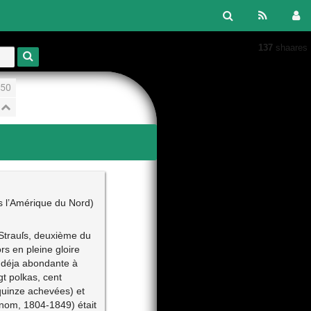
137
shaares
50
is l’Amérique du Nord)
Strauſs, deuxième du
s en pleine gloire
 ; déja abondante à
gt polkas, cent
 quinze achevées) et
e nom, 1804-1849) était