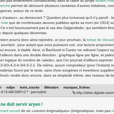
nt pas entièrement convaincante) dans le cadre du projet
Motion Poe
herche
permet de découvrir plusieurs centaines d’autres initiatives, co
genres, autour de ce texte.
ts d’auteur», au demeurant ? Question plus tortueuse qu’il n’y paraît : l
n
note
que de nombreuses œuvres publiées après sa mort (en 1914) son
n. Ce n’est heureusement pas le cas des
Galgenlieder
, qui semblent êtr
c depuis quelques décennies.
tern pourra donc ainsi rejoindre, un jour prochain, la
tortue de Vanuat
ourtant : pour autant que nous puissions voir, une lecture propremen
ui encore, à établir. Ainsi, ni Bachlund ni Cantor ne relèvent l’aspect
d’ailleurs dans une double direction : graphique ligne par ligne, et pali
ion logique du nombre de «pieds», que l’on pourrait d’ailleurs exprimer 
3-4/3-4-3-4-3/4-3-2-1. De même, aucun compositeur (pour l’instant) n
 matériau fourni par le texte, sans choix exogènes ni inventions supplém
fond» recèle donc encore, dans sa simplicité même, des niveaux de lec
h
·
oulipo
·
texte_souche
·
littérature
·
musiques_fictives
:14:16 AM GMT+2 * ·
permalink
http://daten.digitale-sammlun
e doit servir aryen !
nnant recueil
de six «canons énigmatiques» (énigmatiques, mais pas
c