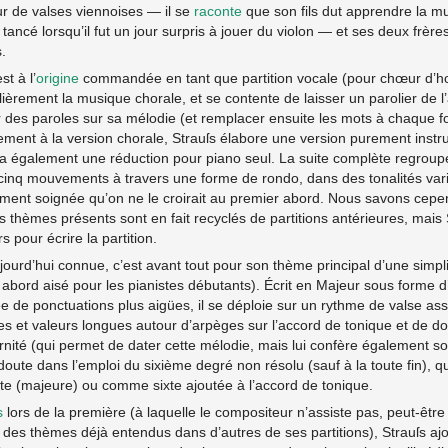
 de valses viennoises — il se
raconte
que son fils dut apprendre la m
tancé lorsqu’il fut un jour surpris à jouer du violon — et ses deux frèr
.
st à l’
origine
commandée en tant que partition vocale (pour chœur d’h
lièrement la musique chorale, et se contente de laisser un parolier de l
 des paroles sur sa mélodie (et remplacer ensuite les mots à chaque f
lèlement à la version chorale, Strauſs élabore une version purement ins
rera également une réduction pour piano seul. La suite complète regrou
inq mouvements à travers une forme de rondo, dans des tonalités var
nement soignée qu’on ne le croirait au premier abord. Nous savons cepe
 thèmes présents sont en fait recyclés de partitions antérieures, mais 
s pour écrire la partition.
ujourd’hui connue, c’est avant tout pour son thème principal d’une simpl
n abord aisé pour les pianistes débutants). Écrit en Majeur sous forme 
de ponctuations plus aigües, il se déploie sur un rythme de valse asse
es et valeurs longues autour d’arpèges sur l’accord de tonique et de d
nité (qui permet de dater cette mélodie, mais lui confère également so
doute dans l’emploi du sixième degré non résolu (sauf à la toute fin), 
 (majeure) ou comme sixte ajoutée à l’accord de tonique.
s
lors de la première (à laquelle le compositeur n’assiste pas, peut-être
 des thèmes déjà entendus dans d’autres de ses partitions), Strauſs aj