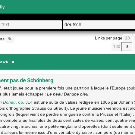
ily
Links per page
20
ers
100
utsch
ent pas de Schönberg
, était jouée pour la première fois une partition à laquelle l’Europe (pu
e plus jamais échapper :
Le beau Danube bleu
.
en Donau
, op. 314
est une suite de valses rédigée en 1866 par Johann 
s orthographié Strauss ou Strauß). Le jeune musicien viennois est alor
ongrois (lequel vient de perdre une guerre contre la Prusse et l’Italie)
n comptera au final plus de deux cent suites de valses, cent quatre-vin
uatre-vingt marches, une petite vingtaine d’opérettes (dont seulement
st d’ailleurs lui-même issu d’une véritable dynastie : son père (du mêm