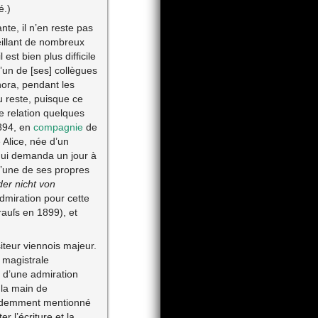
é.)
te, il n’en reste pas
veillant de nombreux
st bien plus difficile
u’un de [ses] collègues
nora, pendant les
 reste, puisque ce
e relation quelques
894, en
compagnie
de
e Alice, née d’un
qui demanda un jour à
d’une de ses propres
der nicht von
miration pour cette
auſs en 1899), et
teur viennois majeur.
 magistrale
 d’une admiration
la main de
écédemment mentionné
er l’écriture et la