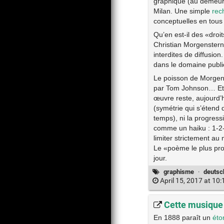
graphique (au demeura
Milan. Une simple
rec
conceptuelles en tous 
Qu’en est-il des «droi
Christian Morgenster
interdites de diffusio
dans le domaine publi
Le poisson de Morgens
par Tom Johnson… Et p
œuvre reste, aujourd’h
(symétrie qui s’étend 
temps), ni la progress
comme un haiku : 1-2-
limiter strictement au
Le «poème le plus pro
jour.
graphisme
·
deutsc
April 15, 2017 at 10
Cette musique n
En 1888 paraît un
éto