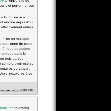
try
à l’université de
ncerts et performances
e wiki consacré à
t encore aujourd’hui
e effectivement entrés
u
mise en musique
t ou
x
pienne de cette
 symétrique du poème
ndromique dans le
en trois parties
e semble avoir osé se
entaires de sa part.
ture inexplorés à ce
gen.de/bsb00087386/image_25
irculaires
toutefois).