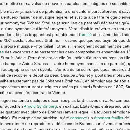
ur mettre sur sa valse de nouvelles paroles, enfin dignes de son intitul
le n’avoir jamais eu de prétention à une écriture particulièrement savan
talentueux faiseur de musique légère, et suscita à ce titre l’éloge bien
ur homonyme Richard Strauss (aucun lien de parenté) déclarerait qu’«il e
se qu’une symphonie d’intérêt moyen». Verdi disait le «révérer en tant q
endant, le plus frappant est probablement l’
amitié
et l’estime dont l’ho
e
du XIX
siècle, Johannes Brahms — estime quelque peu asymétrique du
sa propre musique «horripilait» Strauſs. Témoignent notamment de cett
es
des vacances que passeront les deux compositeurs ensemble en 1
Strauſs, Adele. Peut-être est-ce elle (ou, selon d’autres sources, sa fill
le banquier Anton Strauss — autre homonyme sans lien de parenté), 
n autographe sur son éventail. Au lieu de lui écrire quelques mesures 
isit de recopier le début du
beau Danube bleu
, et y ajouta les mots
Lei
alheureusement pas de Johannes Brahms»), en témoignage de son ad
positeurs moururent quelques années plus tard (Brahms en 1897, Str
 côte au cimetière central de Vienne.
épilogue inattendu quelques décennies plus tard… avec un
autre
composi
ur autrichien
Arnold Schönberg
, en exil aux États-Unis, entreprend une
er quatuor avec piano de Brahms (envers lequel il a toujours témoigné
tible). En marge de sa partition, a été
conservé
un
étonnant feuillet
de 
le avoir tenté de reproduire la dédicace de Brahms sur l’éventail pr
e fragment du
beau Danube bleu
, et l’inscription, allant même jusqu’à imit