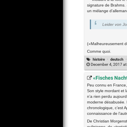
signature de Brahms. 
un mélange d’allemand
Leider von J
(«Malheureusement de
Comme quoi.
histoire
·
deutsch
December 4, 2017 at
«Fisches Nacht
Peu connu en France,
Son style mordant et la
n’a rien perdu aujourd
moderne désabusée. Il
chronologique, c’est A
connaissance de l’autr
De Christian Morgenst
oulipienne, de «tentat