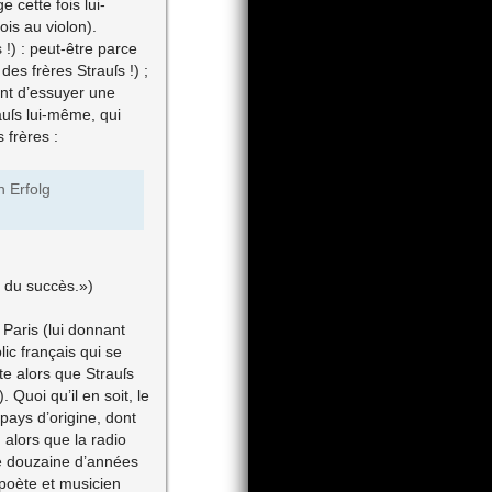
 cette fois lui-
ois au violon).
 !) : peut-être parce
s frères Strauſs !) ;
ent d’essuyer une
auſs lui-même, qui
 frères :
n Erfolg
s du succès.»)
Paris (lui donnant
lic français qui se
e alors que Strauſs
Quoi qu’il en soit, le
pays d’origine, dont
 alors que la radio
ne douzaine d’années
 poète et musicien