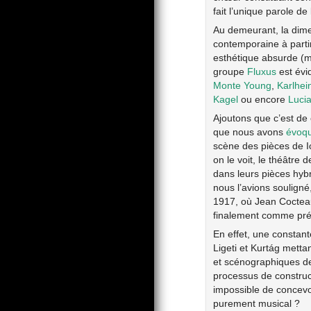
fait l’unique parole de 
Au demeurant, la dime
contemporaine à parti
esthétique absurde (
groupe
Fluxus
est évi
Monte Young
,
Karlhei
Kagel
ou encore
Luci
Ajoutons que c’est de
que nous avons
évoqu
scène des pièces de Io
on le voit, le théâtre 
dans leurs pièces hybr
nous l’avions souligné
1917, où Jean Cocteau 
finalement comme préc
En effet, une constant
Ligeti et Kurtág metta
et scénographiques de
processus de construc
impossible de concevo
purement musical ?