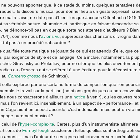
s ne pouvons apporter que, à ce stade du moins, quelques tentatives d
traquer» le discours musical pour donner lieu à un geste expressif, cré
re mal à l’aise, ne date pas d’hier : lorsque Jacques Offenbach (1819-1
nt sa véritable nature inhumaine et inartistique en faisant descendre sa
 ne dénonce-t-il pas en quelque sorte nos attentes d’auditeurs ? Bie
1704), comme nous l’
avions vu
, superpose des chansons d’ivrogne dan
e-t-il pas à un procédé «absurde» ?
re qualifiée toute musique se jouant de ce qui est attendu d’elle, que ce
le, par exigence de style et de langage. Cela inclue, notamment, la plupa
e chez Stravinsky ou Prokofiev, pour ne citer que les plus ouvertement
odies ou d’œuvres qui se réfèrent à une écriture pour la déconstruire 
e au
Concerto grosso
de Schnittke).
t celle explorée par une certaine forme de composition que l’on pourrait
xemple le travail sur la partition (notations graphiques ou non-conventio
es nous consacrerons d’ailleurs une
notice
à venir), ou les œuvres rep
mais l’on revient ici, insensiblement, à un aspect de «performance» et d
n Cage aient un aspect absurde, c’est indéniable, mais peut-on vraime
langage purement musical ?
celui de l’
hyper-complexité
. Certes, plus d’un instrumentiste affirmera 
artitions de
FerneyHough
exactement telles qu’elles sont orthographié
en amont — mais l’auteur de ces lignes doit ici avouer son incrédulité à 