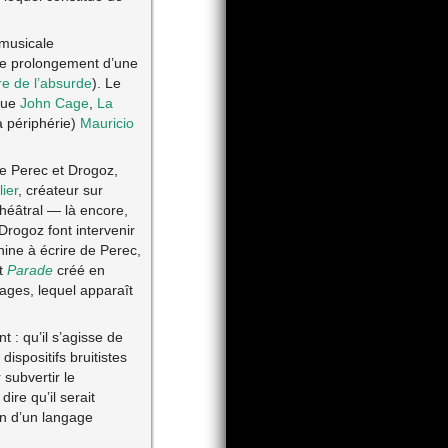
 musicale
de prolongement d’une
re de l’absurde
). Le
que
John Cage
,
La
la périphérie)
Mauricio
e Perec et Drogoz,
ier
, créateur sur
héâtral — là encore,
Drogoz font intervenir
hine à écrire de Perec,
et
Parade
créé en
tages, lequel apparaît
 : qu’il s’agisse de
spositifs bruitistes
subvertir le
re qu’il serait
in d’un langage