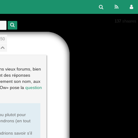
137
shaares
50
ns vieux forums, bien
nt des réponses
irement son nom, aux
llOw» pose la
question
u plutot pour
endrons (en tout
rions savoir s'il