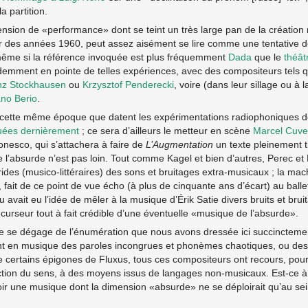
la partition.
nsion de «performance» dont se teint un très large pan de la création
r des années 1960, peut assez aisément se lire comme une tentative 
même si la référence invoquée est plus fréquemment
Dada
que le
théât
demment en pointe de telles expériences, avec des compositeurs tels 
nz Stockhausen
ou
Krzysztof Penderecki
, voire (dans leur sillage ou à 
ano Berio
.
 cette même époque que datent les expérimentations radiophoniques d
ées dernièrement
; ce sera d’ailleurs le metteur en scène
Marcel Cuvel
nesco, qui s’attachera à faire de
L’Augmentation
un texte pleinement t
de l’absurde n’est pas loin. Tout comme Kagel et bien d’autres, Perec et 
ides (musico-littéraires) des sons et bruitages extra-musicaux ; la mac
, fait de ce point de vue écho (à plus de cinquante ans d’écart) au ball
avait eu l’idée de mêler à la musique d’Érik Satie divers bruits et brui
urseur tout à fait crédible d’une éventuelle «musique de l’absurde».
e se dégage de l’énumération que nous avons dressée ici succinctement
nt en musique des paroles incongrues et phonèmes chaotiques, ou des di
 certains épigones de Fluxus, tous ces compositeurs ont recours, pour 
tion du sens, à des moyens issus de langages non-musicaux. Est-ce à di
ir une musique dont la dimension «absurde» ne se déploirait qu’au se