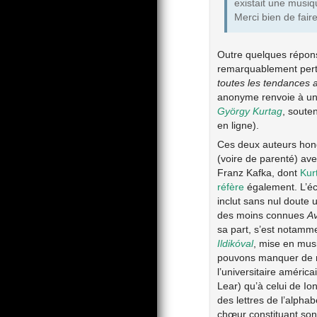
existait une musiq
Merci bien de fair
Outre quelques répon
remarquablement perti
toutes les tendances 
anonyme renvoie à un
György Kurtag
, soute
en ligne).
Ces deux auteurs hongr
(voire de parenté) av
Franz Kafka, dont
Kur
réfère
également. L’écr
inclut sans nul doute 
des moins connues
A
sa part, s’est notamm
Ildikóval
, mise en mus
pouvons manquer de 
l’universitaire américa
Lear) qu’à celui de I
des lettres de l’alpha
chœur constituant so