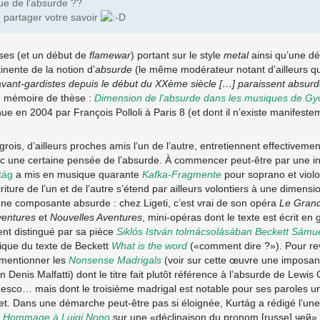
ue de l'absurde ??
e partager votre savoir
ses (et un début de
flamewar
) portant sur le style
metal
ainsi qu’une déf
nente de la notion d’
absurde
(le même modérateur notant d’ailleurs q
avant-gardistes depuis le début du XXème siècle […] paraissent absur
 mémoire de thèse :
Dimension de l'absurde dans les musiques de Györ
nue en 2004 par François Polloli à Paris 8 (et dont il n’existe manifest
ois, d’ailleurs proches amis l’un de l’autre, entretiennent effectivemen
ec une certaine pensée de l’absurde. À commencer peut-être par une 
tág
a mis en musique quarante
Kafka-Fragmente
pour soprano et violo
iture de l’un et de l’autre s’étend par ailleurs volontiers à une dimensio
une composante absurde : chez Ligeti, c’est vrai de son opéra
Le Gran
ventures
et
Nouvelles Aventures
, mini-opéras dont le texte est écrit en
ent distingué par sa pièce
Siklós István tolmácsolásában Beckett Sámu
ique du texte de Beckett
What is the word
(«comment dire ?»). Pour rev
mentionner les
Nonsense Madrigals
(voir sur cette œuvre une imposa
in Denis Malfatti) dont le titre fait plutôt référence à l’absurde de Lewis
onesco… mais dont le troisième madrigal est notable pour ses paroles 
bet. Dans une démarche peut-être pas si éloignée, Kurtág a rédigé l’un
n
Hommage à Luigi Nono
sur une «déclinaison du pronom [russe] чей», 