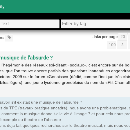
ily
Links per page
20
ers
100
 musique de l'absurde ?
 l’hégémonie des réseaux soi-disant «sociaux», c’est encore sur de bo
es, que l’on trouve encore parfois des questions inattendues engendra
octobre 2009 sur le forum «Genaisse» (dédié, comme l’indique très cla
ébiles légers), une jeune lycéenne grenobloise du nom de «Ptit Chama
avoir s'il existait une musique de l'absurde ?
ts de TPE (travaux pratique encadré), nous avons une problematique, o
e ; comment la musique donne t-elle vie à l'image ? et pour cela nous pr
 l'exemple du theatre de l'absurde.
ns deja fait quelques recherches sur le theatre musical, mais nous voud