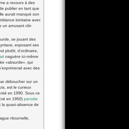
me a recours à des
de publier en tant que
elle aurait manqué son
semblance lointaine avec
me un amusant clin
surde, se jouant des
 syntaxe, exposant ses
t plutôt, d’ordinaire,
ait
naguère ici-même
sée «absurde», qui
s’exprimerait avec des
par déboucher sur un
is, est le curieux
 créé en 1990. Sous ce
 (né en 1950)
parodie
t la quasi-absence de
ague ritournelle,