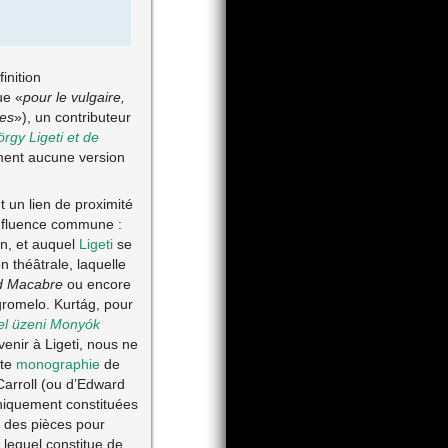
inition
ue «
pour le vulgaire,
des
»), un contributeur
gy Ligeti et de
ement aucune version
t un lien de proximité
influence commune :
n, et auquel
Ligeti
se
n théâtrale, laquelle
d Macabre
ou encore
 gromelo. Kurtág, pour
el üzeni Monyók
enir à Ligeti, nous ne
nte
monographie
de
 Carroll (ou d’Edward
uniquement constituées
e des pièces pour
lequel constitue de