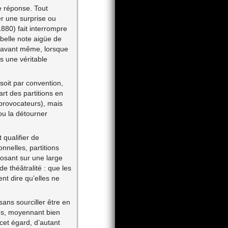
e réponse. Tout
er une surprise ou
880) fait interrompre
 belle note aigüe de
n avant même, lorsque
s une véritable
 soit par convention,
rt des partitions en
 provocateurs), mais
ou la détourner
 qualifier de
nnelles, partitions
osant sur une large
e théâtralité : que les
nt dire qu’elles ne
sans sourciller être en
es, moyennant bien
cet égard, d’autant