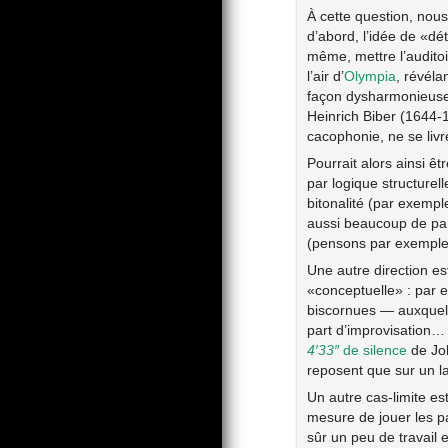
À cette question, nou
d’abord, l’idée de «dé
même, mettre l’auditoi
l’air d’
Olympia
, révéla
façon dysharmonieuse,
Heinrich Biber (1644-
cacophonie, ne se livr
Pourrait alors ainsi êt
par logique structurel
bitonalité (par exempl
aussi beaucoup de par
(pensons par exempl
Une autre direction es
«conceptuelle» : par e
biscornues — auxquell
part d’improvisation… 
4′33″
de silence
de Joh
reposent que sur un 
Un autre cas-limite est 
mesure de jouer les p
sûr un peu de travail 