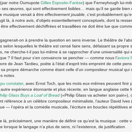
té (par notre Oumupote
Gilles Esposito-Farèse
) que Ferneyhough lui-mê
e ses œuvres, qui sont effectivement lisibles… mais qu’il se garde bien 
tte musique venait à être
effectivement jouable
, c’est probablement qu’
 s’agit là, à notre avis, d’objets essentiellement conceptuels, dont la res
 être effectivement déchiffrées et travaillées ne doit être lue que com
gagnerait-on à prendre la question en sens inverse. Le théâtre de l’ab
s selon lesquelles le théâtre est censé faire sens, défaisant sa propre
s, ne cherche-t-il pas lui-même à se rapprocher d’une universalité qui es
que ? Il faut pour s’en convaincre se pencher — comme nous l’
avions f
re de Jean Tardieu, poète à l’état d’esprit très empreint de cette pen
r sa propre démarche comme étant celle d’un compositeur musical qui 
es notes.
s
pu constater
, avec Ernst Toch, que les mots eux-mêmes peuvent finir 
autre expérience étonnante et plus récente, en langue anglaise cette fo
hilip Glass Buys a Loaf of Bread
(«Philip Glass va acheter son pain»),
nt référence à un célèbre compositeur minimaliste, l’auteur David Ives
 — l’opéra et la comédie musicale, l’écriture en boucles répétitives e
re là, précisément, une manière de définir ce qu’est la musique : cette v
 lorsque le langage n’a plus de sens, ni l’existence, de justification.