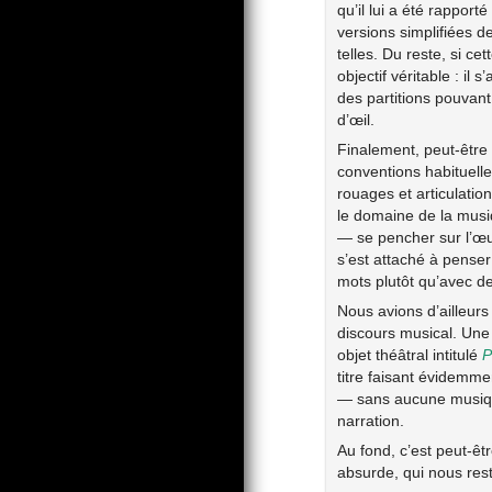
qu’il lui a été rappor
versions simplifiées d
telles. Du reste, si ce
objectif véritable : il
des partitions pouvant
d’œil.
Finalement, peut-être 
conventions habituelle
rouages et articulation
le domaine de la musi
— se pencher sur l’œuv
s’est attaché à pense
mots plutôt qu’avec d
Nous avions d’ailleur
discours musical. Une 
objet théâtral intitulé
P
titre faisant évidemme
— sans aucune musique
narration.
Au fond, c’est peut-êt
absurde, qui nous reste