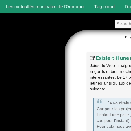
Les curiosités musicales de l’Oumupo
Tag cloud
Da
Filt
Existe-t-il une
Joies du Web : malgré
ringards et bien moch
intéressantes. Le 17 
jeunes ainsi qu’aux d
suivante :
Je voudrais s
Car pour les proje
l'instant une pist
cas pour l'instant)
Pour cela nous avo