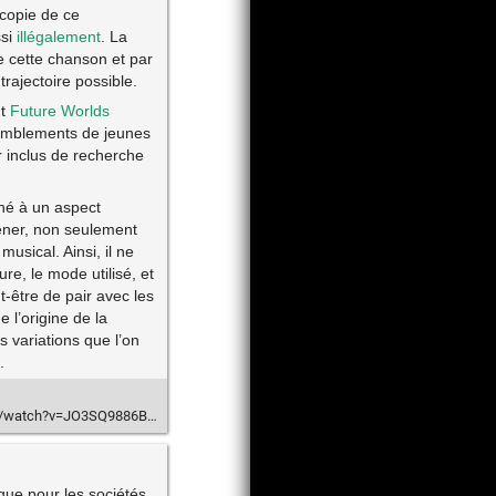
copie de ce
ssi
illégalement
. La
e cette chanson et par
trajectoire possible.
ut
Future Worlds
emblements de jeunes
r inclus de recherche
iné à un aspect
mener, non seulement
usical. Ainsi, il ne
re, le mode utilisé, et
t-être de pair avec les
l’origine de la
s variations que l’on
.
m/watch?v=JO3SQ9886Bo
ique pour les sociétés