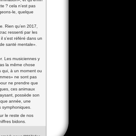
te ? cela n’est pas
ageons-le, quelque
he. Rien qu’en 2017,
rac ressenti par les
il s’est référé dans un
de santé mentale».
er. Les musiciennes y
 pas la même chose
s qui, à un moment ou
femmes» ne sont pas
(pour ne prendre que
iques, ces animaux
paysant, possède son
aque année, une
es symphoniques.
ur le reste de nos
iffres bidons.