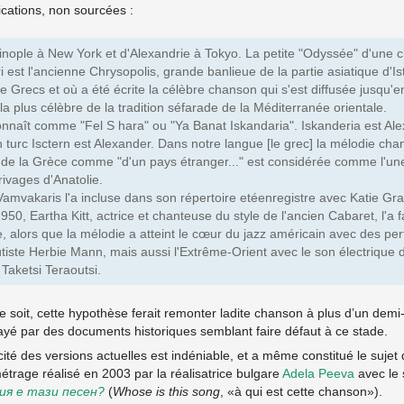
ications, non sourcées :
nople à New York et d'Alexandrie à Tokyo. La petite "Odyssée" d'une 
 est l'ancienne Chrysopolis, grande banlieue de la partie asiatique d'Is
de Grecs et où a été écrite la célèbre chanson qui s'est diffusée jusqu'e
 plus célèbre de la tradition séfarade de la Méditerranée orientale.
nnaît comme "Fel S hara" ou "Ya Banat Iskandaria". Iskanderia est Alex
en turc Isctern est Alexander. Dans notre langue [le grec] la mélodie ch
s de la Grèce comme "d'un pays étranger..." est considérée comme l'u
rivages d'Anatolie.
mvakaris l'a incluse dans son répertoire etéenregistre avec Katie Gra
0, Eartha Kitt, actrice et chanteuse du style de l'ancien Cabaret, l'a f
ue, alors que la mélodie a atteint le cœur du jazz américain avec des
lûtiste Herbie Mann, mais aussi l'Extrême-Orient avec le son électrique 
 Taketsi Teraoutsi.
e soit, cette hypothèse ferait remonter ladite chanson à plus d’un demi-
ayé par des documents historiques semblant faire défaut à ce stade.
licité des versions actuelles est indéniable, et a même constitué le suje
trage réalisé en 2003 par la réalisatrice bulgare
Adela Peeva
avec le 
ия е тази песен?
(
Whose is this song
, «à qui est cette chanson»).