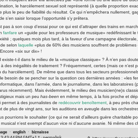
ination, le harcèlement sexuel soit représenté (à quelle proportion exac
de plus le peu de fiabilité du résultat. Ce qui n’empêchera nullement, g
e s’en saisir lorsque l’opportunité s’y prêtera.
st pas à son coup d’essai pour ce qui est d’attraper des trains en marc
en
fanfare
un «guide pour les professeurs de musique» redéfinissant le t
xiété ; quelques mois plus tard, à la faveur d’une campagne électorale, 
ude selon
laquelle
«plus de 60% des musiciens souffrent de problèmes 
Encore «six sur dix» !
existe-t-il dans le milieu de la «musique classique» ? À n’en pas dout
s à des inégalités de traitement ? Fréquemment, certes (mais ce n’est
u du harcèlement). De même que dans tous les secteurs professionnel
 le besoin de se pencher sur la question ces dernières années : «les 
informatique, dans l’armée, dans le journalisme, dans les laboratoires 
parus récemment). Mais évidemment, le milieu des musicien(ne)s class
estigieux mais un peu
has-been
en même temps, à la fois proche et dé
 permet à des journalistes de
redécouvrir
benoîtement
, à peu près ch
t de plus de vingt ans, sur les auditions en aveugle dans les orchestr
ourrions le souhaiter (ce qui ne serait d’ailleurs guère charitable po
u musical n’est exempt d’aucun vice ni d’aucune avanie. Ni même des ch
nage
·
english
·
biznaisse
 3:43:44 PM GMT+1 * ·
permalink