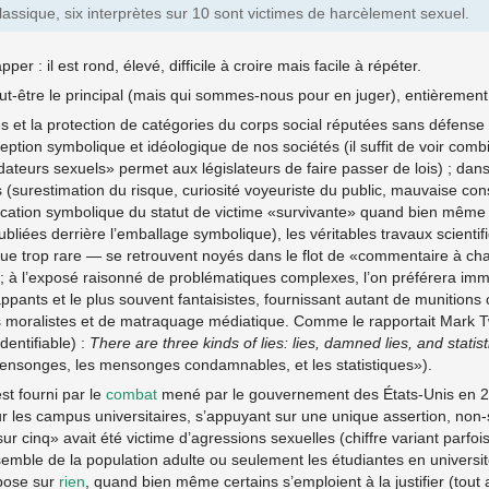
assique, six interprètes sur 10 sont victimes de harcèlement sexuel.
pper : il est rond, élevé, difficile à croire mais facile à répéter.
 peut-être le principal (mais qui sommes-nous pour en juger), entièrement
s et la protection de catégories du corps social réputées sans défens
eption symbolique et idéologique de nos sociétés (il suffit de voir comb
dateurs sexuels» permet aux législateurs de faire passer de lois) ; dan
es (surestimation du risque, curiosité voyeuriste du public, mauvaise co
ification symbolique du statut de victime «survivante» quand bien même 
ubliées derrière l’emballage symbolique), les véritables travaux scienti
 que trop rare — se retrouvent noyés dans le flot de «commentaire à ch
e ; à l’exposé raisonné de problématiques complexes, l’on préférera 
appants et le plus souvent fantaisistes, fournissant autant de munitio
s moralistes et de matraquage médiatique. Comme le rapportait Mark T
dentifiable) :
There are three kinds of lies: lies, damned lies, and statist
nsonges, les mensonges condamnables, et les statistiques»).
t fourni par le
combat
mené par le gouvernement des États-Unis en 2
r les campus universitaires, s’appuyant sur une unique assertion, non
 cinq» avait été victime d’agressions sexuelles (chiffre variant parfois 
semble de la population adulte ou seulement les étudiantes en université
epose sur
rien
, quand bien même certains s’emploient à la justifier (tout