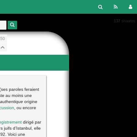
137
shaares
50
ses paroles feraient
ste au moins une
authentique
origine
cussion
, ou encore
egistrement
dirigé par
 juifs d’Istanbul, elle
92. Voici une