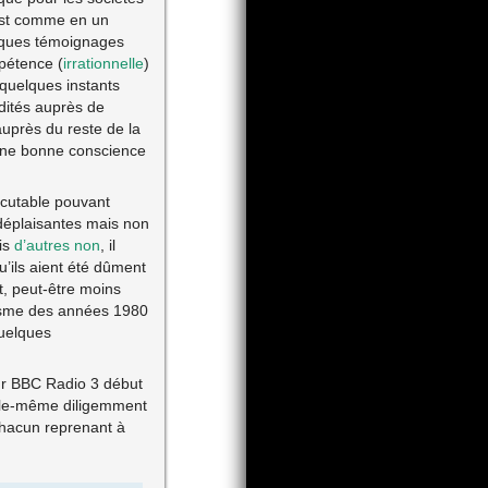
’est comme en un
elques témoignages
ppétence (
irrationnelle
)
 quelques instants
dités auprès de
auprès du reste de la
une bonne conscience
scutable pouvant
 déplaisantes mais non
ais
d’autres
non
, il
’ils aient été dûment
t, peut-être moins
cisme des années 1980
quelques
ur BBC Radio 3 début
elle-même diligemment
 chacun reprenant à