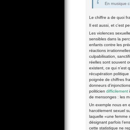
En musique cl
Le chiffre a de quoi fra
Il est aussi, et c’est
Les violences sexuelle
sensibles dans la perc
enfants contre les pré
réactions irrationnell
culpabilisation, sanct
réelles sont souvent o
existent, ce qui n’est
récupération politiqu
poignée de chiffres fr
donneurs d’injonction
politicien
difficilement
i
de mensonges : les me
Un exemple nous en es
harcèlement sexuel su
laquelle «une femme sur
désignant parfois l’en
cette statistique ne r