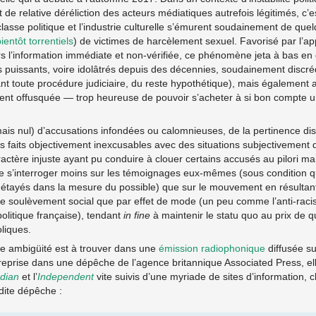
 de relative déréliction des acteurs médiatiques autrefois légitimés, c
classe politique et l’industrie culturelle s’émurent soudainement de qu
ientôt
torrentiels
) de victimes de harcèlement sexuel. Favorisé par l’a
s l’information immédiate et non-vérifiée, ce phénomène jeta à bas en
 puissants, voire idolâtrés depuis des décennies, soudainement discré
ant toute procédure judiciaire, du reste hypothétique), mais également 
ent offusquée — trop heureuse de pouvoir s’acheter à si bon compte 
mais nul) d’accusations infondées ou calomnieuses, de la pertinence di
s faits objectivement inexcusables avec des situations subjectivement
actère injuste ayant pu conduire à clouer certains accusés au pilori m
e s’interroger moins sur les témoignages eux-mêmes (sous condition qu
t étayés dans la mesure du possible) que sur le mouvement en résultan
le soulèvement social que par effet de mode (un peu comme l’anti-ra
politique française), tendant
in fine
à maintenir le statu quo au prix de 
liques.
tte ambigüité est à trouver dans une
émission radiophonique
diffusée s
eprise dans une dépêche de l’agence britannique Associated Press, 
dian
et l’
Independent
vite suivis d’une myriade de sites d’information,
adite dépêche :