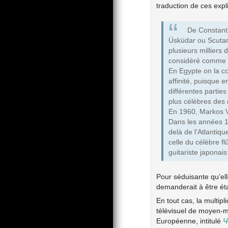
traduction de ces expl
De Constanti
Üsküdar ou Scutari
plusieurs milliers 
considéré comme la
En Egypte on la co
affinité, puisque 
différentes partie
plus célèbres des 
En 1960, Markos Va
Dans les années 195
delà de l'Atlantiq
celle du célèbre f
guitariste japonais
Pour séduisante qu’ell
demanderait à être ét
En tout cas, la multip
télévisuel de moyen-mé
Européenne, intitulé
Ч