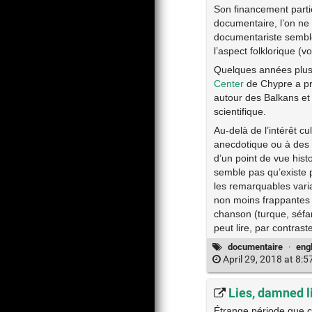
Son financement parti
documentaire, l’on ne
documentariste semble 
l’aspect folklorique (v
Quelques années plus 
Center
de Chypre a pr
autour des Balkans et 
scientifique.
Au-delà de l’intérêt c
anecdotique ou à des 
d’un point de vue hist
semble pas qu’existe p
les remarquables varia
non moins frappantes 
chanson (turque, séfar
peut lire, par contrast
documentaire
·
eng
April 29, 2018 at 8:
Lies, damned l
Étrange période que ce