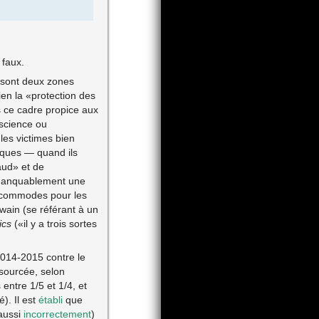
 faux.
e sont deux zones
ien la «protection des
s ce cadre propice aux
nscience ou
les victimes bien
fiques — quand ils
aud» et de
immanquablement une
ns commodes pour les
wain (se référant à un
ics
(«il y a trois sortes
014-2015 contre le
-sourcée, selon
entre 1/5 et 1/4, et
). Il est
établi
que
 aussi
incorrectement
)