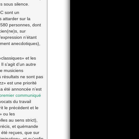
s sous silence.
BC sont un
 attarder sur la
u 1580 personnes, dont
ien(ne)s, sur
’expression n’étant
rement anecdotiques),
classiques» et les
Il s’agit d’un autre
de musiciens
es résultats ne sont pas
z» est une priorité
e a été annoncée n’est
premier communiqué
ocats du travail
it le précédent et le
» ou les
es au sens strict),
précis, et quémande
 été reçues, que sur
mination», et qu’enfin