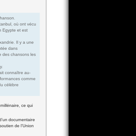
chanson.
tanbul, où ont vécu
n Egypte et est
andrie. Il y a une
antée dans
ne des chansons les
y.
ait connaître au-
 performances comme
du célèbre
millénaire, ce qui
t d’un documentaire
soutien de l’Union