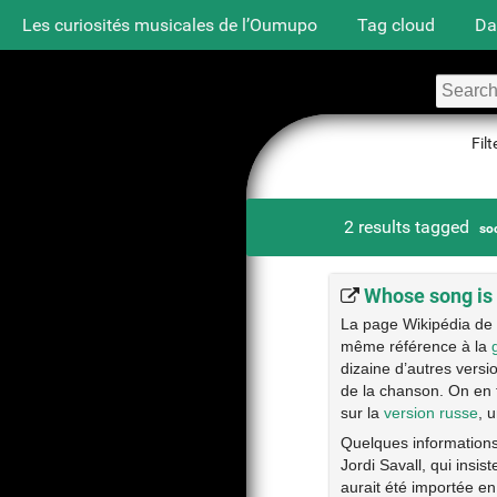
Les curiosités musicales de l’Oumupo
Tag cloud
Da
Filt
2 results tagged
so
Whose song is 
La page Wikipédia de
même référence à la
dizaine d’autres vers
de la chanson. On en 
sur la
version russe
, 
Quelques informations
Jordi Savall, qui insis
aurait été importée en