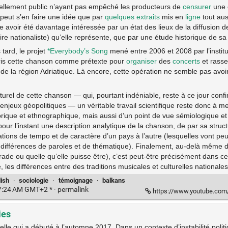
ellement public n’ayant pas empêché les producteurs de
censurer
une 
 peut s’en faire une idée que par
quelques extraits
mis en
ligne
tout au
avoir été davantage intéressée par un état des lieux de la diffusion d
oire nationaliste) qu’elle représente, que par une étude historique de sa 
tard, le projet
*Everybody’s Song
mené entre 2006 et 2008 par l’instit
is cette chanson comme prétexte pour
organiser
des
concerts
et rass
de la région Adriatique. Là encore, cette opération ne semble pas avoi
ulturel de cette chanson — qui, pourtant indéniable, reste à ce jour conf
enjeux géopolitiques — un véritable travail scientifique reste donc à 
orique et ethnographique, mais aussi d’un point de vue sémiologique et m
our l’instant une description analytique de la chanson, de par sa structu
tions de tempo et de caractère d’un pays à l’autre (lesquelles vont peu
différences de paroles et de thématique). Finalement, au-delà même de 
ade ou quelle qu’elle puisse être), c’est peut-être précisément dans ce
e, les différences entre des traditions musicales et culturelles nationales
lish
·
sociologie
·
témoignage
·
balkans
57:24 AM GMT+2 * ·
permalink
https://www.youtube.co
ies
lle qui a débuté à l’automne 2017. Dans un contexte d’instabilité polit