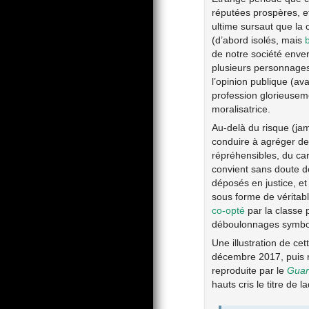
réputées prospères, et
ultime sursaut que la 
(d’abord isolés, mais
b
de notre société enver
plusieurs personnages
l’opinion publique (av
profession glorieusem
moralisatrice.
Au-delà du risque (ja
conduire à agréger de
répréhensibles, du car
convient sans doute d
déposés en justice, e
sous forme de véritab
co-opté
par la classe 
déboulonnages symbo
Une illustration de ce
décembre 2017, puis r
reproduite par le
Guar
hauts cris le titre de l