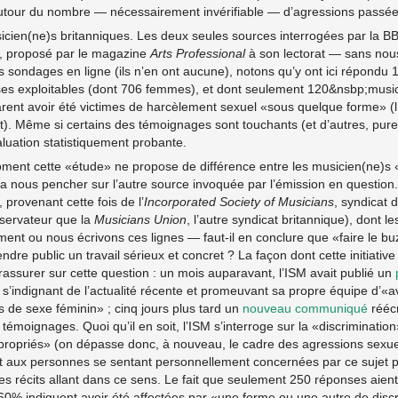
utour du nombre — nécessairement invérifiable — d’agressions passée
ien(ne)s britanniques. Les deux seules sources interrogées par la B
, proposé par le magazine
Arts Professional
à son lectorat — sans nous
des sondages en ligne (ils n’en ont aucune), notons qu’y ont ici répond
s exploitables (dont 706 femmes), et dont seulement 120&nsbp;music
arent avoir été victimes de harcèlement sexuel «sous quelque forme» (l
it). Même si certains des témoignages sont touchants (et d’autres, pu
aluation statistiquement probante.
ent cette «étude» ne propose de différence entre les musicien(ne)s «
ela nous pencher sur l’autre source invoquée par l’émission en question. 
, provenant cette fois de l’
Incorporated Society of Musicians
, syndicat 
servateur que la
Musicians Union
, l’autre syndicat britannique), dont l
nt ou nous écrivons ces lignes — faut-il en conclure que «faire le buz
ndre public un travail sérieux et concret ? La façon dont cette initiativ
assurer sur cette question : un mois auparavant, l’ISM avait publié un
s’indignant de l’actualité récente et promeuvant sa propre équipe d’«av
de sexe féminin» ; cinq jours plus tard un
nouveau communiqué
réécr
témoignages. Quoi qu’il en soit, l’ISM s’interroge sur la «discrimination
opriés» (on dépasse donc, à nouveau, le cadre des agressions sexuell
t aux personnes se sentant personnellement concernées par ce sujet 
s récits allant dans ce sens. Le fait que seulement 250 réponses aient
0% indiquent avoir été affectées par «une forme ou une autre de discri