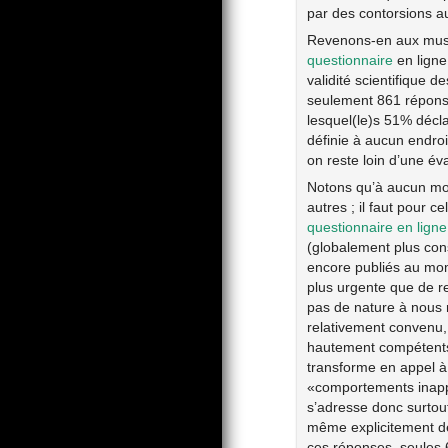
par des contorsions a
Revenons-en aux music
questionnaire
en ligne
validité scientifique 
seulement 861 réponse
lesquel(le)s 51% décl
définie à aucun endro
on reste loin d’une év
Notons qu’à aucun mom
autres ; il faut pour c
questionnaire en ligne
(globalement plus con
encore publiés au mome
plus urgente que de re
pas de nature à nous r
relativement convenu, 
hautement compétents 
transforme en appel à 
«comportements inappr
s’adresse donc surtou
même explicitement de
ces réponses, seules 6