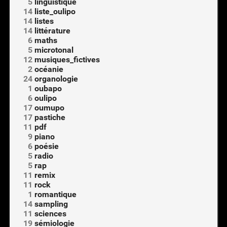
5
linguistique
14
liste_oulipo
14
listes
14
littérature
6
maths
5
microtonal
12
musiques_fictives
2
océanie
24
organologie
1
oubapo
6
oulipo
17
oumupo
17
pastiche
11
pdf
9
piano
6
poésie
5
radio
5
rap
11
remix
11
rock
1
romantique
14
sampling
11
sciences
19
sémiologie