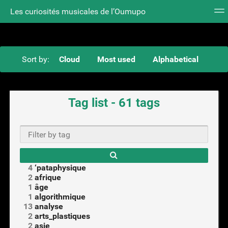
Les curiosités musicales de l’Oumupo
Tag cloud
Daily
RSS Feed
Login
Sort by:
Cloud
Most used
Alphabetical
Tag list - 61 tags
4
‘pataphysique
2
afrique
1
âge
1
algorithmique
13
analyse
2
arts_plastiques
2
asie