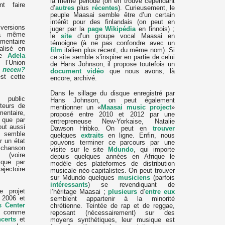
la même période (on en trouve cependant
nt faire
d’
autres
plus
récentes
). Curieusement, le
peuple Maasai semble être d’un certain
intérêt pour des finlandais (on peut en
 versions
juger par la
page Wikipédia
en finnois) ;
 a même
le
site
d’un groupe vocal Maasai en
mentaire
témoigne (à ne pas confondre avec un
alisé en
film
italien plus récent, du même nom). Si
are
Adela
ce site semble s’inspirer en partie de celui
l’Union
de Hans Johnson, il propose toutefois un
 песен?
document vidéo
que nous avons, là
st cette
encore, archivé.
Dans le sillage du disque enregistré par
t public
Hans Johnson, on peut également
teurs de
mentionner un «
Maasai music project
»
entaire,
proposé entre 2010 et 2012 par une
 que par
entrepreneuse New-Yorkaise, Natalie
ut aussi
Dawson Hribko. On peut en
trouver
e semble
quelques
extraits
en ligne. Enfin, nous
r un état
pouvons terminer ce parcours par une
e chanson
visite sur le site
Mdundo
, qui importe
 (voire
depuis quelques années en Afrique le
, que par
modèle des plateformes de distribution
jectoire
musicale néo-capitalistes. On peut trouver
sur Mdundo quelques
musiciens
(parfois
intéressants
) se revendiquant de
e projet
l’héritage Maasai ;
plusieurs
d’
entre
eux
 2006 et
semblent appartenir à la minorité
s Center
chrétienne. Teintée de rap et de reggae,
on comme
reposant (nécessairement) sur des
certs
et
moyens synthétiques, leur musique est