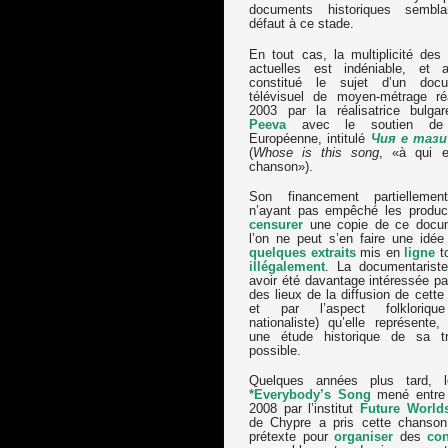
documents historiques sembla
défaut à ce stade.
En tout cas, la multiplicité des
actuelles est indéniable, et
constitué le sujet d’un docu
télévisuel de moyen-métrage ré
2003 par la réalisatrice bulg
Peeva
avec le soutien de 
Européenne, intitulé
Чия е тази
(
Whose is this song
, «à qui e
chanson»).
Son financement partiellemen
n’ayant pas empêché les produc
censurer
une copie de ce docum
l’on ne peut s’en faire une idée
quelques extraits
mis en
ligne
to
illégalement
. La documentarist
avoir été davantage intéressée pa
des lieux de la diffusion de cett
et par l’aspect folklorique
nationaliste) qu’elle représente
une étude historique de sa tra
possible.
Quelques années plus tard, l
*Everybody’s Song
mené entre
2008 par l’institut
Future World
de Chypre a pris cette chans
prétexte pour
organiser
des
con