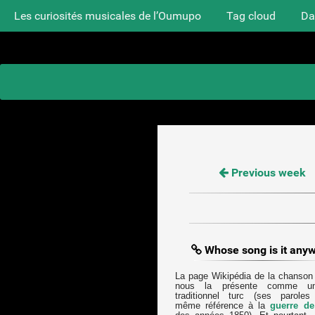
Les curiosités musicales de l’Oumupo
Tag cloud
Da
Previous week
Whose song is it any
La page Wikipédia de la chanso
nous la présente comme u
traditionnel turc (ses paroles 
même référence à la
guerre d