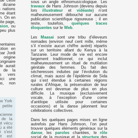
de cette
sous un angle ethnomusicologique. Les
dizaine
travaux
de Hans Johnson (devenu depuis
s nations
lors
illustrateur
et
vidéaste
) n’ont
me étant
malheureusement débouché sur aucune
n. On en
publication scientifique rigoureuse ; il en
ite page,
reste, toutefois,
quelques
traces
sion
, ou
éloquentes
sur le
Web
.
 peu plus
Les
Maasai
sont une tribu d’éleveurs
nomades (environ neuf cent mille, même
entaires
s’il n’existe aucun chiffre avéré) répartis
ption en
sur un territoire allant du Kenya à la
par Jordi
Tanzanie. Leur mode de vie est encore
 origine
largement traditionnel, ce qui inclut
iginaire
malheureusement un rituel de mutilation
le aurait
génitale des femmes. Du fait des
s de la
sécheresses induites par l’évolution du
s vers
climat, mais aussi de l’épidémie de Sida
ici une
qui s’est étendue à certaines régions
ns, non
rurales d’Afrique, la préservation de leur
culture est devenue de plus en plus
difficile. La musique (exclusivement
vocale, à l’exception d’une corne
ew York
d’antilope utilisée pour certaines
 petite
occasions) et la danse jalonnent leur
célébrations collectives.
cienne
e de la
Dans les quelques pages mises en ligne
ont vécu
autrefois par Hans Johnson, l’on peut
ù a été
trouver quelques éléments généraux sur la
i s'est
danse
, les
paroles
chantées, le
rôle
et est
social de la musique et la
structure
des