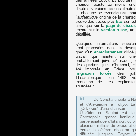
des années 1850). Et pourtant, 
chanson existe au moins une 
d’autres versions, issues d’autre
— chacune se revendiquant com
l’
authentique
origine de la chanso
trouve des traces plus
bas
sur lad
ainsi que sur la
page de discus
encore sur la
version russe
, un
détaillée.
Quelques informations supplém
sont proposées dans la descri
grec d’un
enregistrement
dirigé 
Savall, qui insistent sur une
probablement juive séfarade ; or
des quartiers juifs d’Istanbul, el
été importée en Grèce lor
migration forcée
des juif
Thessalonique… en 1492. Vo
traduction de ces explicatio
sourcées :
De Constantinople à N
et d'Alexandrie à Tokyo. La
"Odyssée" d'une chanson.
Üsküdar ou Scutari est l'an
Chrysopolis, grande banlieu
partie asiatique d'Istanbul, où 
plusieurs milliers de Grecs et o
écrite la célèbre chanson qu
diffusée jusqu'en Egypte 