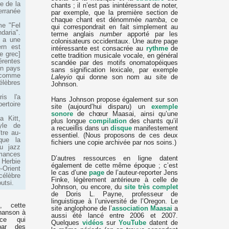
e de la
chants ; il n’est pas inintéressant de noter,
erranée
par exemple, que la première section de
chaque chant est dénommée
namba
, ce
me "Fel
qui correspondrait en fait simplement au
aria".
terme anglais
number
apporté par les
y a une
colonisateurs occidentaux. Une autre page
ern est
intéressante est consacrée au
rythme
de
e grec]
cette tradition musicale vocale, en général
érentes
scandée par des motifs onomatopéiques
un pays
sans signification lexicale, par exemple
 comme
Laleyio
qui donne son nom au site de
élèbres
Johnson.
is l'a
Hans Johnson propose également sur son
toire
site (aujourd’hui disparu) un
exemple
sonore
de chœur Maasai, ainsi qu’une
a Kitt,
plus longue
compilation
des chants qu’il
yle de
a recueillis dans un
disque
manifestement
ître au-
essentiel. (Nous proposons de ces deux
 que la
fichiers une copie archivée par nos soins.)
u jazz
mances
D’autres ressources en ligne datent
 Herbie
également de cette même époque ; c’est
Orient
le cas d’une
page
de l’auteur-reporter Jens
élèbre
Finke, légèrement antérieure à celle de
utsi.
Johnson, ou encore, du
site très complet
de Doris L. Payne, professeur de
linguistique à l’université de l’Oregon. Le
, cette
site anglophone de l’
association Maasai
a
chanson à
aussi été lancé entre 2006 et 2007.
 ce qui
Quelques
vidéos
sur
YouTube
datent de
par des