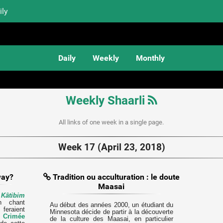
ily
Daily
Weekly
Monthly
Weekly Shaarli
All links of one week in a single page.
Week 17 (April 23, 2018)
way?
Tradition ou acculturation : le doute
Maasai
n
Kâtibim
n chant
Au début des années 2000, un étudiant du
feraient
Minnesota décide de partir à la découverte
e Crimée
de la culture des Maasai, en particulier