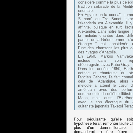
considéré comme la plus célèbr
tradition séfarade de la Médit
orientale.
En Egypte on la connaît com
S hara" ou "Ya Banat Iskand
Iskanderia est Alexandrie. Il 
affinité, puisque en turc Isct
Alexander. Dans notre langue [l
la mélodie chantée dans diff
parties de la Grèce comme "d'
étranger..." est considérée
l'une des chansons les plus c
des rivages d'Anatolie.
En 1960, Markos Vamvakar
incluse dans son réper
etéenregistre avec Katie Gray.
Dans les années 1950, Earth
actrice et chanteuse du st
l'ancien Cabaret, l'a fait conna
delà de l'Atlantique, alors
mélodie a atteint le cœur d
américain avec des perfor
comme celle du célèbre flûtiste
Mann, mais aussi l'Extrême-
avec le son électrique du c
guitariste japonais Taketsi Terao
Pour séduisante qu’elle soit
hypothèse ferait remonter ladite 
plus d’un demi-millénaire,
demanderait à être étayé 