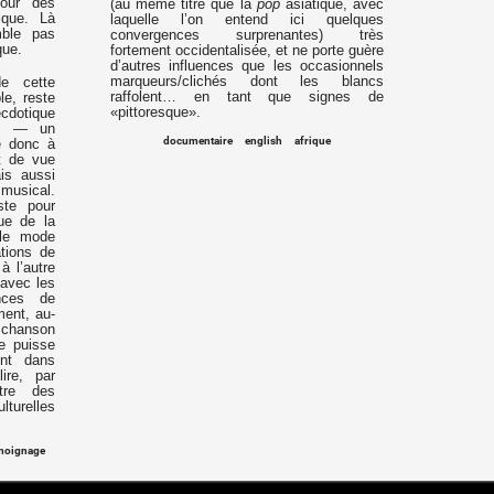
our des
(au même titre que la
pop
asiatique, avec
ique. Là
laquelle l’on entend ici quelques
mble pas
convergences surprenantes) très
que.
fortement occidentalisée, et ne porte guère
d’autres influences que les occasionnels
marqueurs/clichés dont les blancs
de cette
raffolent… en tant que signes de
le, reste
«pittoresque».
ecdotique
es — un
documentaire
english
afrique
te donc à
t de vue
is aussi
 musical.
ste pour
que de la
 le mode
ations de
à l’autre
 avec les
nces de
ment, au-
 chanson
le puisse
ent dans
ire, par
ntre des
urelles
moignage