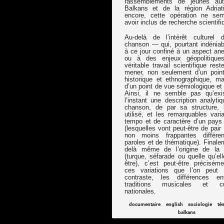
rassemblements de jeunes aut
Balkans et de la région Adriat
encore, cette opération ne se
avoir inclus de recherche scientifi
Au-delà de l’intérêt culturel 
chanson — qui, pourtant indéniab
à ce jour confiné à un aspect an
ou à des enjeux géopolitiqu
véritable travail scientifique res
mener, non seulement d’un poin
historique et ethnographique, ma
d’un point de vue sémiologique et
Ainsi, il ne semble pas qu’exi
l’instant une description analyti
chanson, de par sa structure,
utilisé, et les remarquables vari
tempo et de caractère d’un pays 
(lesquelles vont peut-être de pair
non moins frappantes différe
paroles et de thématique). Finale
delà même de l’origine de la
(turque, séfarade ou quelle qu’el
être), c’est peut-être précisém
ces variations que l’on peut l
contraste, les différences e
traditions musicales et cult
nationales.
documentaire
english
sociologie
té
balkans